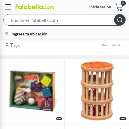
Inicia sesión
Search
Bar
location-
Ingresa tu ubicación
icon
B Toys
Resultados
(
5
)