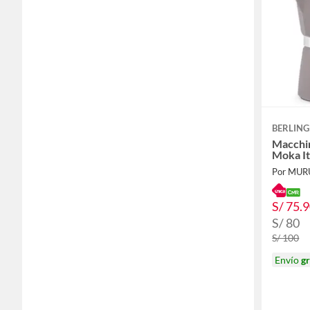
BERLING
Macchi
Moka It
Por MUR
S/ 75.
S/ 80
S/ 100
Envío
gr