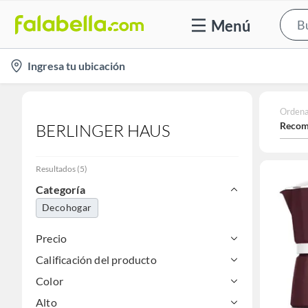
Menú
location-
Ingresa tu ubicación
icon
Ordena
Recom
BERLINGER HAUS
Resultados
(
5
)
Categoría
Decohogar
Precio
Calificación del producto
Color
Alto