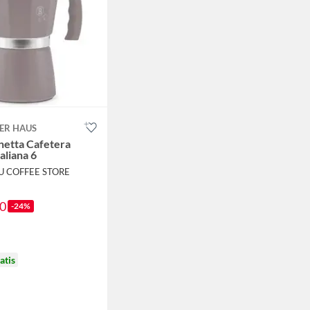
ER HAUS
netta Cafetera
aliana 6
U COFFEE STORE
90
-24%
atis