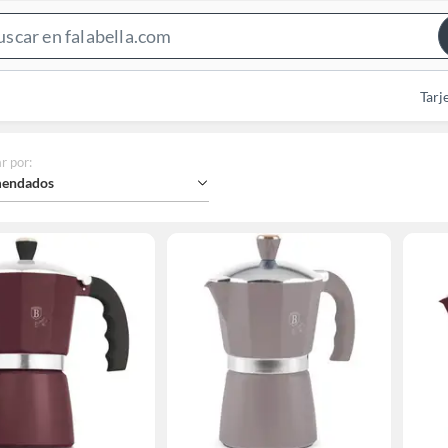
Search
Bar
Tarj
r por
:
endados