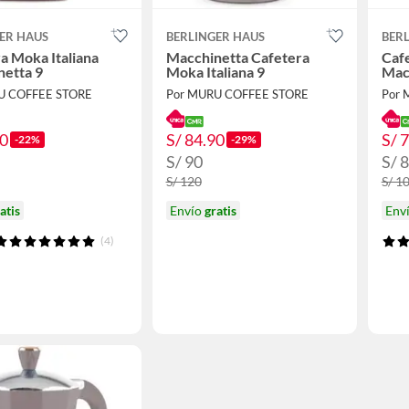
ER HAUS
BERLINGER HAUS
BER
a Moka Italiana
Macchinetta Cafetera
Cafe
netta 9
Moka Italiana 9
Mac
U COFFEE STORE
Por MURU COFFEE STORE
Por 
90
S/ 84.90
S/ 
-22%
-29%
S/ 90
S/ 
S/ 120
S/ 1
atis
Envío
gratis
Env
(4)