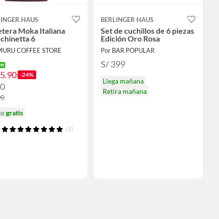
LINGER HAUS
BERLINGER HAUS
tera Moka Italiana
Set de cuchillos de 6 piezas
chinetta 6
Edición Oro Rosa
MURU COFFEE STORE
Por BAR POPULAR
S/ 399
75.90
-24%
Llega mañana
80
Retira mañana
00
ío
gratis
(1)