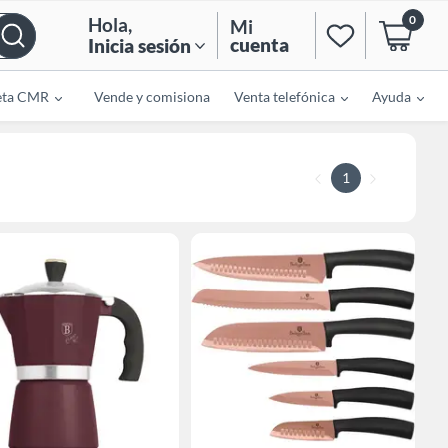
0
Hola
,
Mi
cuenta
Inicia sesión
eta CMR
Vende y comisiona
Venta telefónica
Ayuda
1