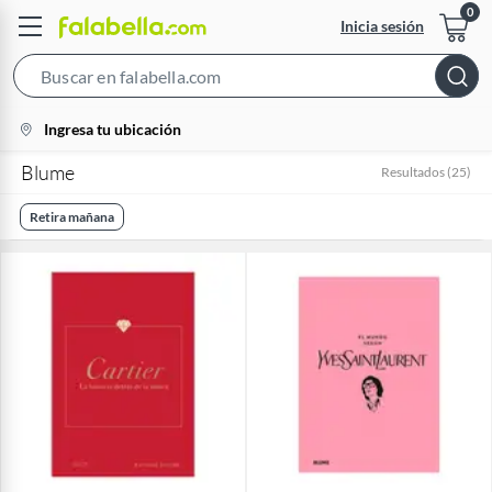
Inicia sesión
Search
Bar
location-
Ingresa tu ubicación
icon
Blume
Resultados
(
25
)
Retira mañana