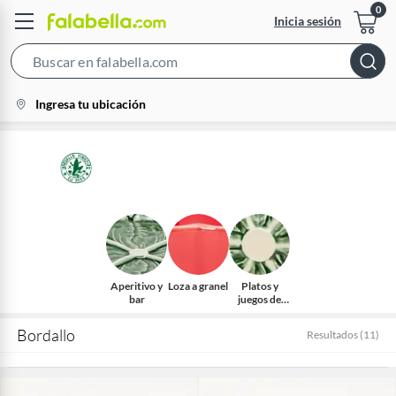
Inicia sesión
Search
Bar
location-
Ingresa tu ubicación
icon
Aperitivo y
Loza a granel
Platos y
bar
juegos de
vajillas
Bordallo
Resultados
(
11
)