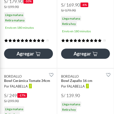
S/ 179.90
-10%
S/ 169.90
-6%
S/ 199.90
S/ 179.90
Llega mañana
Llega mañana
Retira mañana
Retira hoy
Envío en 180 minutos
Envío en 180 minutos
(1)
(2)
Agregar
Agregar
BORDALLO
BORDALLO
Bowl Cerámica Tomate 34cm
Bowl Zapallo 16 cm
Por FALABELLA
Por FALABELLA
S/ 249
S/ 139.90
-17%
S/ 299.90
Llega mañana
Llega mañana
Retira hoy