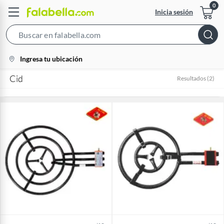
Inicia sesión
Search
Bar
location-
Ingresa tu ubicación
icon
Cid
Resultados
(
2
)