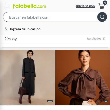
Inicia sesión
Search
Bar
location-
Ingresa tu ubicación
icon
Coosy
Resultados
(
3
)