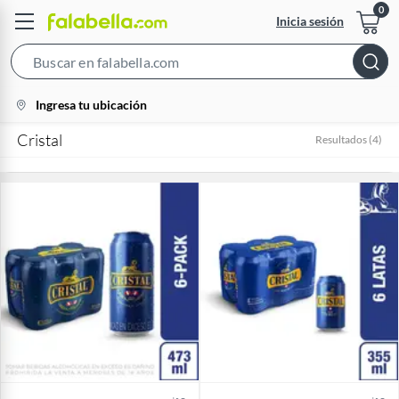
Inicia sesión
Search
Bar
location-
Ingresa tu ubicación
icon
Cristal
Resultados
(
4
)