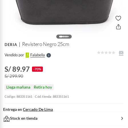
o
f
n
I
r
e
l
Revistero Negro 25cm
DERIA
l
e
(0)
Vendido por
Falabella
S
S/ 89.97
-70%
S/ 299.90
Llega mañana
Retira hoy
Código: 883351161
Cód. tienda: 883351161
Entrega en
Cercado De Lima
Stock en tienda