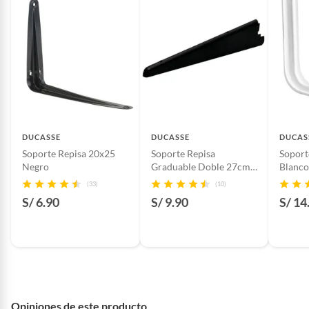
Productos hechos a medida.
Pinturas de color a pedido.
Plantas.
Productos que hayan sido previamente instalados.
Baterías de auto.
Motocicletas y bicicletas motorizadas.
Licores y cigarros electrónicos.
DUCASSE
DUCASSE
DUCAS
Soporte Repisa 20x25
Soporte Repisa
Soport
Negro
Graduable Doble 27cm
Blanc
Negro
(33)
(10)
S/ 6.90
S/ 9.90
S/ 14
Opiniones de este producto