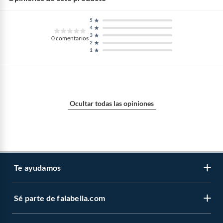
5
4
3
0
comentarios
2
1
Ocultar todas las opiniones
Te ayudamos
Sé parte de falabella.com
Atención por WhatsApp
Centro de ayuda