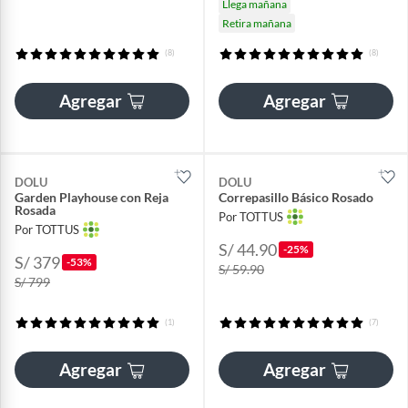
Llega mañana
Retira mañana
(8)
(8)
Agregar
Agregar
DOLU
DOLU
Garden Playhouse con Reja
Correpasillo Básico Rosado
Rosada
Por TOTTUS
Por TOTTUS
S/ 44.90
-25%
S/ 379
-53%
S/ 59.90
S/ 799
(1)
(7)
Agregar
Agregar