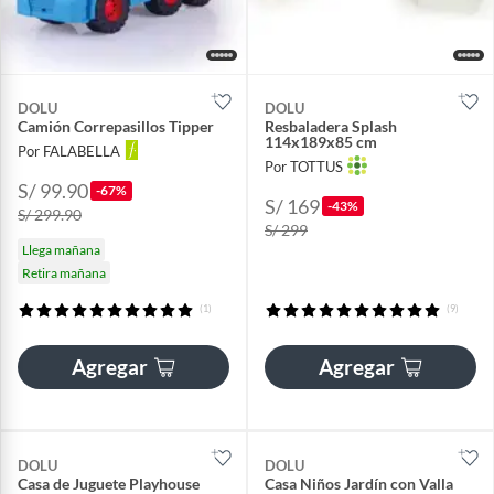
DOLU
DOLU
Camión Correpasillos Tipper
Resbaladera Splash
114x189x85 cm
Por FALABELLA
Por TOTTUS
S/ 99.90
-67%
S/ 169
-43%
S/ 299.90
S/ 299
Llega mañana
Retira mañana
(1)
(9)
Agregar
Agregar
DOLU
DOLU
Casa de Juguete Playhouse
Casa Niños Jardín con Valla