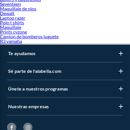
Seventeen
Maquillaje de ojos
Dewalt
Laptop razer
Polo t shirts
Maquillaje
Prints cyzone
Camion de bomberos juguete
R3 yamaha
Te ayudamos
Sé parte de falabella.com
Únete a nuestros programas
Nuestras empresas