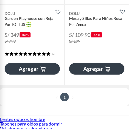
DOLU
DOLU
Garden Playhouse con Reja
Mesa y Sillas Para Niños Rosa
Por TOTTUS
Por Zenco
S/ 349
S/ 109.90
-56%
-45%
S/ 799
S/ 199
(2)
Agregar
Agregar
1
Lentes opticos hombre
Tapones para oidos para dormir
Veladores para dormitorio