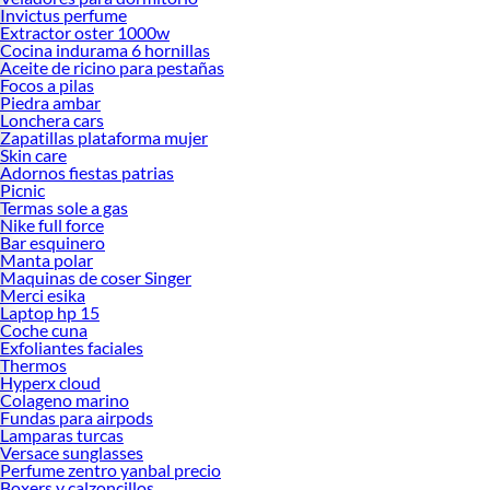
Invictus perfume
Extractor oster 1000w
Cocina indurama 6 hornillas
Aceite de ricino para pestañas
Focos a pilas
Piedra ambar
Lonchera cars
Zapatillas plataforma mujer
Skin care
Adornos fiestas patrias
Picnic
Termas sole a gas
Nike full force
Bar esquinero
Manta polar
Maquinas de coser Singer
Merci esika
Laptop hp 15
Coche cuna
Exfoliantes faciales
Thermos
Hyperx cloud
Colageno marino
Fundas para airpods
Lamparas turcas
Versace sunglasses
Perfume zentro yanbal precio
Boxers y calzoncillos