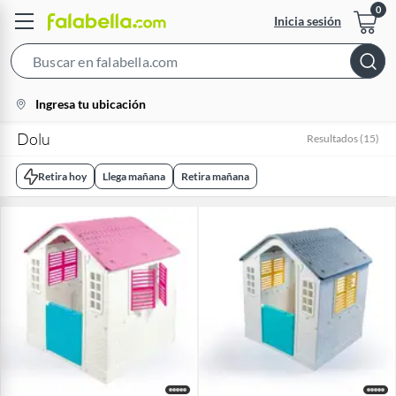
Inicia sesión
Search
Bar
location-
Ingresa tu ubicación
icon
Dolu
Resultados
(
15
)
Retira hoy
Llega mañana
Retira mañana