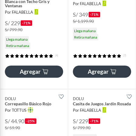
Blanca con Techo Gris y
Por FALABELLA
Ventanas
Por FALABELLA
S/ 349
-71%
S/ 1,199.90
S/ 229
-71%
S/ 799.90
Llega mañana
Retira mañana
Llega mañana
Retira mañana
(4)
(7)
Agregar
Agregar
DOLU
DOLU
Correpasillo Básico Rojo
Casita de Juegos Jardín Rosada
Por TOTTUS
Por FALABELLA
S/ 44.90
S/ 229
-25%
-71%
S/ 59.90
S/ 799.90