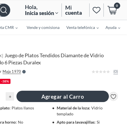
0
Hola
,
Mi
cuenta
Inicia sesión
eta CMR
Vende y comisiona
Venta telefónica
Ayuda
o
f
n
I
Juego de Platos Tendidos Diamante de Vidrio
|
r
X
e
o 6 Piezas Duralex
l
l
e
(0)
r
Maja 1970
S
-38%
Agregar al Carro
+
 plato
:
Platos llanos
Material de la loza
:
Vidrio
templado
ara horno
:
No
Apto para lavavajillas
:
Si