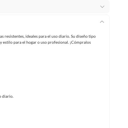
recibes para hacer una devolución.
erentes, otras con restricciones y algunas que no se
resistentes, ideales para el uso diario. Su diseño tipo
 estilo para el hogar o uso profesional. ¡Cómpralos
ores tienen:
 productos para asfalto, hormigón, albañilería.
s productos para asfalto.
, tecnología, línea blanca, colchones, muebles, bicicletas y
 diario.
n
suplementos alimenticios, vitaminas.