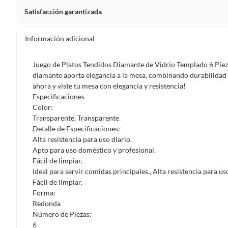
Satisfacción garantizada
La mayoría de los productos tienen
30 días desde que los 
Información adicional
Sin embargo, tenemos categorías que cuentan con plazos dif
pueden devolver ni cambiar. Conoce cuáles son:
Juego de Platos Tendidos Diamante de Vidrio Templado 6 Piezas 
diamante aporta elegancia a la mesa, combinando durabilidad y
Productos vendidos por
Falabella, Tottus y otros vended
ahora y viste tu mesa con elegancia y resistencia!
48 horas: cemento, mezclas de hormigón, morteros, yeso y otros
Especificaciones
Color:
7 días: colchones y productos de combustión.
Transparente, Transparente
Productos vendidos por
Sodimac
tienen:
Detalle de Especificaciones:
Alta resistencia para uso diario.
48 horas: cemento, mezclas de hormigón, morteros, yeso y otro
Apto para uso doméstico y profesional.
7 días: productos eléctricos o a combustión, electrodomésticos
Fácil de limpiar.
máquinas.
Ideal para servir comidas principales., Alta resistencia para uso
Fácil de limpiar.
No se pueden devolver o cambiar bajo cambio de opinió
Forma:
Productos de compra internacional.
Redonda
Productos comprados en Outlet Atocongo.
Número de Piezas:
6
Productos perecibles como alimentos, bebidas, medicamentos, 