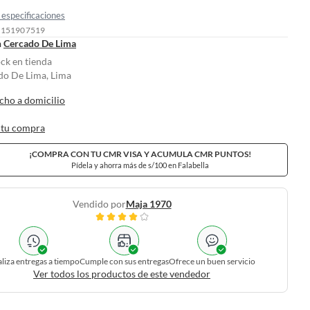
especificaciones
: 151907519
n
Cercado De Lima
ock en tienda
do De Lima, Lima
cho a domicilio
 tu compra
¡COMPRA CON TU CMR VISA Y ACUMULA CMR PUNTOS!
Pídela y ahorra más de s/100 en Falabella
Vendido por
Maja 1970
liza entregas a tiempo
Cumple con sus entregas
Ofrece un buen servicio
Ver todos los productos de este vendedor