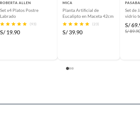
ROBERTA ALLEN
MICA
PASAB
Set x4 Platos Postre
Planta Artificial de
Set de J
o x 24 ancho x 5 alto cm
Labrado
Eucalipto en Maceta 42cm
vidrio 
- Hecho
(93)
(23)
S/ 69.
S/ 89.9
S/ 19.90
S/ 39.90
rente
a