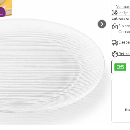
Ver más 
Código
Entrega e
Sin st
Cerca
Despa
Retira
Rea