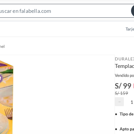
S
e
a
Tarj
r
c
nel
h
B
DURALE
a
Templad
r
Vendido po
S/ 99
S/ 159
−
Tipo de
Apto p