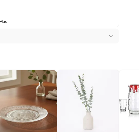
baño con señales de uso, sin empaques, etiquetas o sellos.
 Más
llanos
templado
hábiles después de la compra