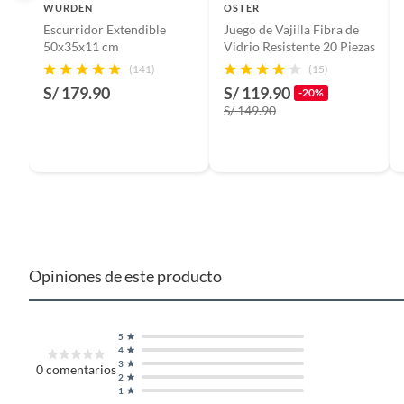
WURDEN
OSTER
Escurridor Extendible
Juego de Vajilla Fibra de
Dimensiones
24 larg
50x35x11 cm
Vidrio Resistente 20 Piezas
(141)
(15)
S/ 179.90
S/ 119.90
País de origen
Brasil
-20%
S/ 149.90
Capacidad
--
Color
transpa
Diámetro de piezas
--
Opiniones de este producto
Forma
Redond
5
4
3
0
comentarios
Apto para lavavajillas
Si
2
1