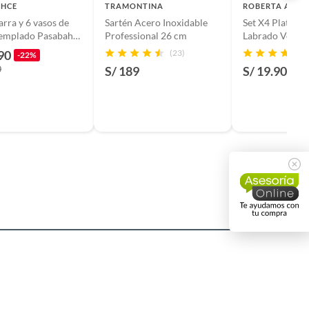
AHCE
TRAMONTINA
ROBERTA ALLE
arra y 6 vasos de
Sartén Acero Inoxidable
Set X4 Plato Po
templado Pasabahce
Professional 26 cm
Labrado Verde 
 en Turquía
Allen
90
(23)
-22%
0
S/ 189
S/ 19.90