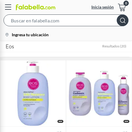
Inicia sesión
Search
Bar
location-
Ingresa tu ubicación
icon
Eos
Resultados
(
20
)