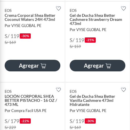
EOS
EOS
Crema Corporal Shea Better
Gel de Ducha Shea Better
Coconut Waters 24H 473ml
Cashmere Strawberry Dream
473ml
Por VYSE GLOBAL PE
Por VYSE GLOBAL PE
S/ 119
-30%
S/ 119
-25%
S/ 169
S/ 159
Agregar
Agregar
EOS
EOS
LOCIÓN CORPORAL SHEA
Gel de Ducha Shea Better
BETTER PISTACHO - 16 OZ /
Vanilla Cashmere 473ml
473 ML
Hidratante
Por Compra Facil USA PE
Por VYSE GLOBAL PE
S/ 179
S/ 119
-22%
-30%
S/ 229
S/ 169