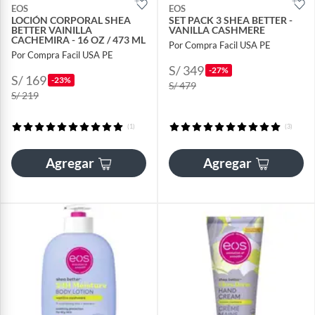
EOS
EOS
LOCIÓN CORPORAL SHEA
SET PACK 3 SHEA BETTER -
BETTER VAINILLA
VANILLA CASHMERE
CACHEMIRA - 16 OZ / 473 ML
Por Compra Facil USA PE
Por Compra Facil USA PE
S/ 349
-27%
S/ 169
-23%
S/ 479
S/ 219
(1)
(3)
Agregar
Agregar