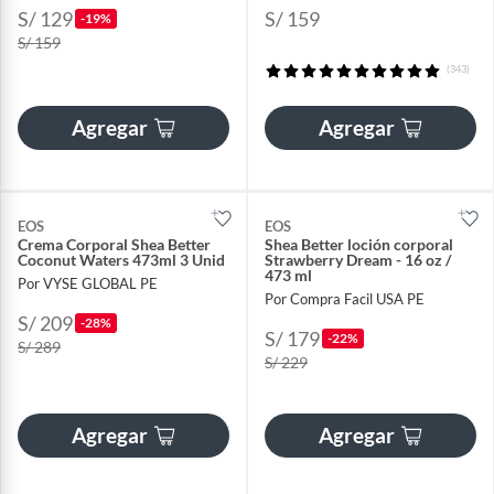
S/ 129
S/ 159
-19%
S/ 159
(343)
Agregar
Agregar
EOS
EOS
Crema Corporal Shea Better
Shea Better loción corporal
Coconut Waters 473ml 3 Unid
Strawberry Dream - 16 oz /
473 ml
Por VYSE GLOBAL PE
Por Compra Facil USA PE
S/ 209
-28%
S/ 179
-22%
S/ 289
S/ 229
Agregar
Agregar