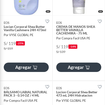
EOS
EOS
Locian Corporal Shea Butter
CREMA DE MANOS SHEA
Vanilla Cashmere 24H 473ml
BETTER VAINILLA
CACHEMIRA - 75 ML
Por VYSE GLOBAL PE
Por Compra Facil USA PE
S/ 119
-25%
S/ 119
-14%
S/ 159
S/ 139
Agregar
Agregar
EOS
EOS
BÁLSAMO LABIAL NATURAL
Locion Corporal Shea Better
PACK 3 - 0.14 OZ / 4 ML
473 mL 24H Hidratacion
Por Compra Facil USA PE
Por VYSE GLOBAL PE