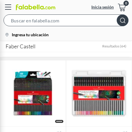
Inicia sesión
Search
Bar
location-
Ingresa tu ubicación
icon
Faber Castell
Resultados
(
64
)