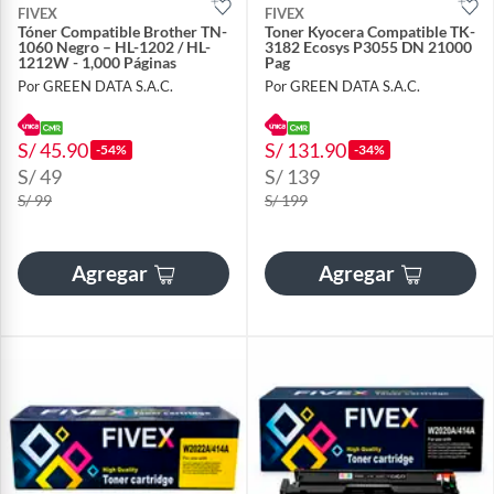
FIVEX
FIVEX
Tóner Compatible Brother TN-
Toner Kyocera Compatible TK-
1060 Negro – HL-1202 / HL-
3182 Ecosys P3055 DN 21000
1212W - 1,000 Páginas
Pag
Por GREEN DATA S.A.C.
Por GREEN DATA S.A.C.
S/ 45.90
S/ 131.90
-54%
-34%
S/ 49
S/ 139
S/ 99
S/ 199
Agregar
Agregar