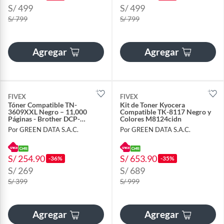
S/ 499
S/ 499
S/ 799
S/ 799
Agregar
Agregar
FIVEX
FIVEX
Tóner Compatible TN-
Kit de Toner Kyocera
3609XXL Negro – 11,000
Compatible TK-8117 Negro y
Páginas - Brother DCP-
Colores M8124cidn
L5660DN, MFC-L6915DW, HL-
Por GREEN DATA S.A.C.
Por GREEN DATA S.A.C.
L5210DN, HL-L6415DW
S/ 254.90
S/ 653.90
-36%
-35%
S/ 269
S/ 689
S/ 399
S/ 999
Agregar
Agregar