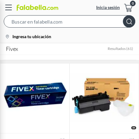
Inicia sesión
Search
Bar
location-
Ingresa tu ubicación
icon
Fivex
Resultados
(
61
)