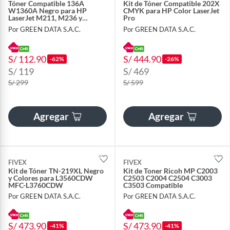
Tóner Compatible 136A
Kit de Tóner Compatible 202X
W1360A Negro para HP
CMYK para HP Color LaserJet
LaserJet M211, M236 y
Pro
M209dwe
Por GREEN DATA S.A.C.
Por GREEN DATA S.A.C.
S/ 112.90
S/ 444.90
-62%
-26%
S/ 119
S/ 469
S/ 299
S/ 599
Agregar
Agregar
FIVEX
FIVEX
Kit de Tóner TN-219XL Negro
Kit de Toner Ricoh MP C2003
y Colores para L3560CDW
C2503 C2004 C2504 C3003
MFC-L3760CDW
C3503 Compatible
Por GREEN DATA S.A.C.
Por GREEN DATA S.A.C.
S/ 473.90
S/ 473.90
-41%
-41%