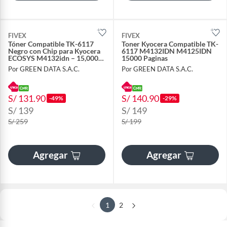
FIVEX
FIVEX
Tóner Compatible TK-6117
Toner Kyocera Compatible TK-
Negro con Chip para Kyocera
6117 M4132IDN M4125IDN
ECOSYS M4132idn – 15,000
15000 Paginas
Páginas
Por GREEN DATA S.A.C.
Por GREEN DATA S.A.C.
S/ 131.90
S/ 140.90
-49%
-29%
S/ 139
S/ 149
S/ 259
S/ 199
Agregar
Agregar
1
2