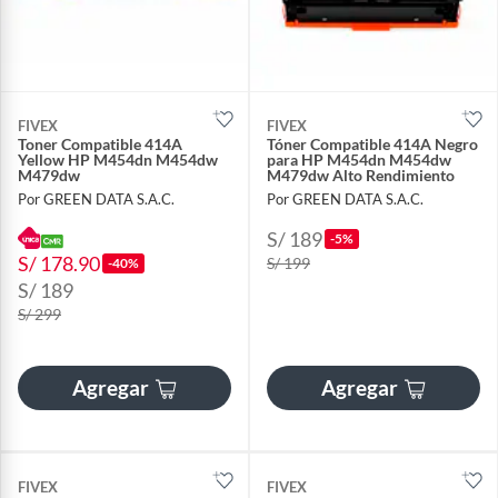
FIVEX
FIVEX
Toner Compatible 414A
Tóner Compatible 414A Negro
Yellow HP M454dn M454dw
para HP M454dn M454dw
M479dw
M479dw Alto Rendimiento
Por GREEN DATA S.A.C.
Por GREEN DATA S.A.C.
S/ 189
-5%
S/ 178.90
S/ 199
-40%
S/ 189
S/ 299
Agregar
Agregar
FIVEX
FIVEX