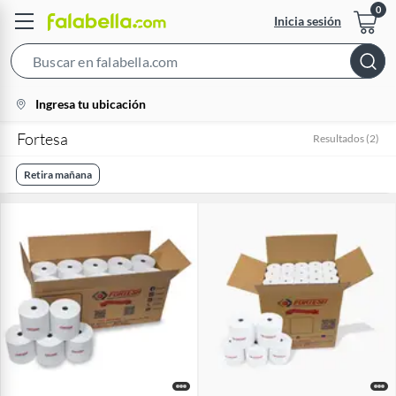
Inicia sesión
Search
Bar
location-
Ingresa tu ubicación
icon
Fortesa
Resultados
(
2
)
Retira mañana