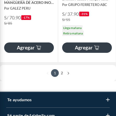
MANGUERA DE ACERO INOX
Por GRUPO FERRETERO ABC
- FÁCIL INSTALACIÓN
Por GALEZ PERU
S/ 37.90
-31%
S/ 70.90
-17%
S/ 55
S/ 85
Llega mañana
Retira mañana
Agregar
Agregar
1
2
Te ayudamos
Sé parte de falabella.com