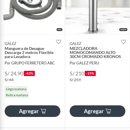
GALEZ
GALEZ
Manguera de Desague
MEZCLADORA
Descarga 2 metros Flexible
MONOCOMANDO ALTO
para Lavadora
30CM CROMADO KRONOS
Por GRUPO FERRETERO ABC
Por GALEZ PERU
S/ 24.90
S/ 210
-43%
-19%
S/ 44
S/ 259
Llega mañana
Retira mañana
Agregar
Agregar