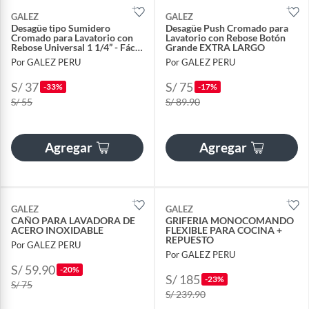
GALEZ
GALEZ
Desagüe tipo Sumidero
Desagüe Push Cromado para
Cromado para Lavatorio con
Lavatorio con Rebose Botón
Rebose Universal 1 1/4” - Fácil
Grande EXTRA LARGO
Instalación
Por GALEZ PERU
Por GALEZ PERU
S/ 37
S/ 75
-33%
-17%
S/ 55
S/ 89.90
Agregar
Agregar
GALEZ
GALEZ
CAÑO PARA LAVADORA DE
GRIFERIA MONOCOMANDO
ACERO INOXIDABLE
FLEXIBLE PARA COCINA +
REPUESTO
Por GALEZ PERU
Por GALEZ PERU
S/ 59.90
-20%
S/ 185
-23%
S/ 75
S/ 239.90