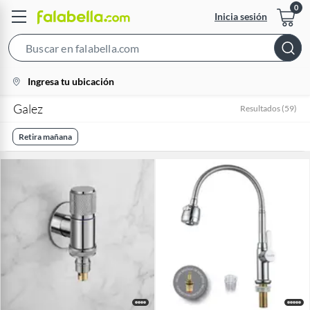
Inicia sesión
Search
Bar
location-
Ingresa tu ubicación
icon
Galez
Resultados
(
59
)
Retira mañana