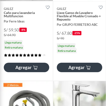
GALEZ
GALEZ
Caño para lavanderia
Llave Ganso de Lavadero
Multifuncion
Flexible al Mueble Cromado +
Repuesto
Por Ferre Ideas
Por GRUPO FERRETERO ABC
S/ 59.50
-8%
S/ 67.80
-25%
S/ 64.90
S/ 90
Llega mañana
Llega mañana
Retira mañana
Retira mañana
(4)
Agregar
Agregar