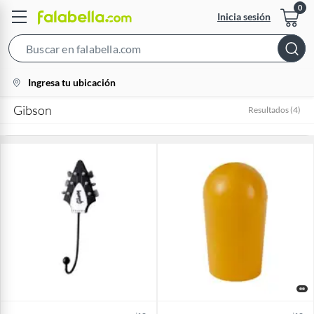
Inicia sesión
Search
Bar
location-
Ingresa tu ubicación
icon
Gibson
Resultados
(
4
)