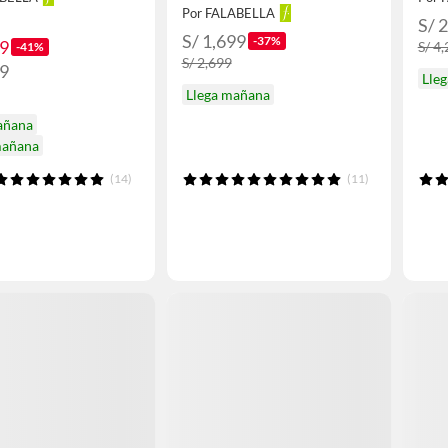
Por FALABELLA
S/ 
S/ 1,699
-37%
49
S/ 4
-41%
S/ 2,699
99
Lle
Llega mañana
añana
mañana
(14)
(11)