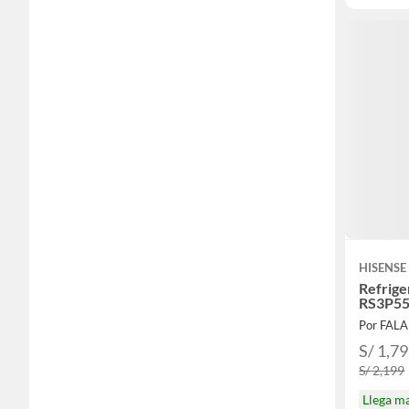
HISENSE
Refrige
RS3P5
Por FAL
S/ 1,7
S/ 2,199
Llega m