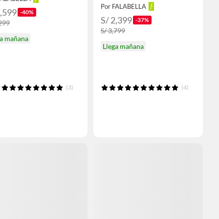
Por FALABELLA
2,599
-40%
S/ 2,399
-37%
,299
S/ 3,799
ga mañana
Llega mañana
(3)
(4)