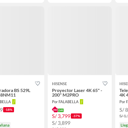
HISENSE
HISE
radora BS 529L
Proyector Laser 4K 65" -
Tele
58NM11
200" M2PRO
4K 
ABELLA
Por FALABELLA
Por 
99
S/ 
-18%
S/ 3,799
S/ 1
-37%
S/ 3,899
añana
Lle