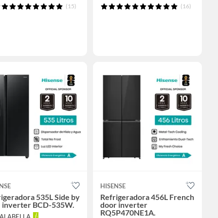
(15)
(16)
NSE
HISENSE
igeradora 535L Side by
Refrigeradora 456L French
e inverter BCD-535W.
door inverter
RQ5P470NE1A.
FALABELLA