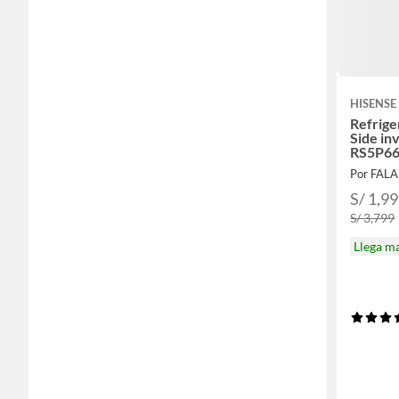
HISENSE
Refrige
Side in
RS5P6
Por FAL
S/ 1,9
S/ 3,799
Llega m