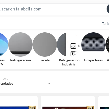
Search
Bar
Tarj
res
Refrigeración
Lavado
Refrigeración
Proyectores
A
TV
Industrial
r por
:
endados