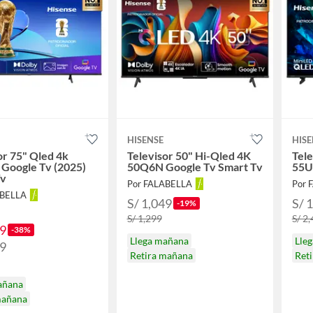
HISENSE
HISE
or 75" Qled 4k
Televisor 50" Hi-Qled 4K
Tele
Google Tv (2025)
50Q6N Google Tv Smart Tv
55U
Tv
Por FALABELLA
Por 
ABELLA
S/ 1,049
S/ 
-19%
S/ 1,299
S/ 2
99
-38%
Llega mañana
Lle
99
Retira mañana
Ret
añana
mañana