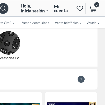
0
Hola
,
Mi
cuenta
Inicia sesión
eta CMR
Vende y comisiona
Venta telefónica
Ayuda
ccesorios TV
1