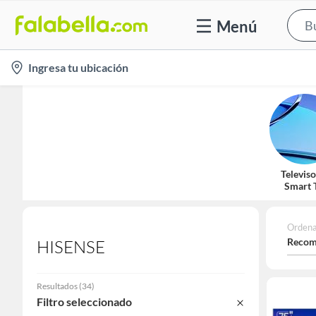
Menú
location-
Ingresa tu ubicación
icon
Televiso
Smart 
Ordena
Recom
HISENSE
Resultados
(
34
)
Filtro seleccionado