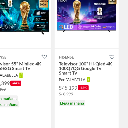
NSE
HISENSE
visor 55" Miniled 4K
Televisor 100" Hi-Qled 4K
6ESG Smart Tv
100Q7QG Google Tv
Smart Tv
FALABELLA
Por FALABELLA
1,399
-44%
S/ 5,199
-42%
,499
S/ 8,999
ga mañana
Llega mañana
ira mañana