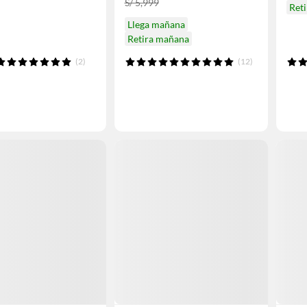
S/ 5,999
Ret
Llega mañana
Retira mañana
(2)
(12)