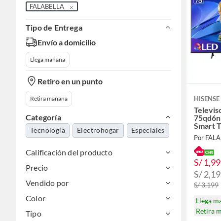
FALABELLA
Tipo de Entrega
Envío a domicilio
Llega mañana
Retiro en un punto
HISENSE
Retira mañana
Televis
Categoría
75qd6n 
Smart 
Tecnología
Electrohogar
Especiales
Por FAL
Calificación del producto
S/ 1,9
Precio
S/ 2,1
Vendido por
S/ 3,199
Color
Llega m
Retira 
Tipo