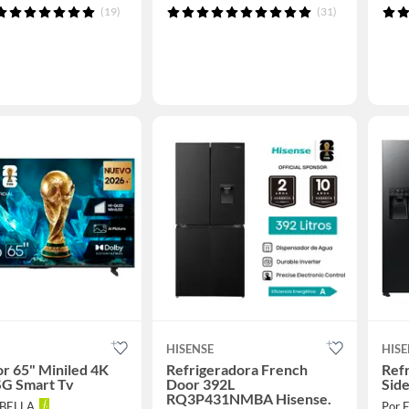
(19)
(31)
HISENSE
HISE
or 65" Miniled 4K
Refrigeradora French
Refr
G Smart Tv
Door 392L
Sid
RQ3P431NMBA Hisense.
ABELLA
Por 