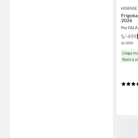
HISENSE
Frigoba
2026
Por FAL
S/ 499
S/ 999
Llega m
Retira 