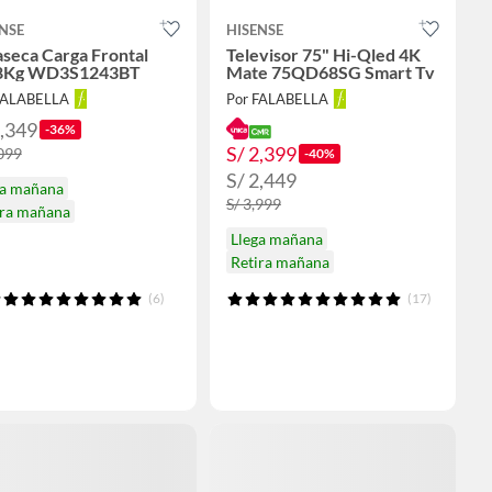
NSE
HISENSE
seca Carga Frontal
Televisor 75" Hi-Qled 4K
8Kg WD3S1243BT
Mate 75QD68SG Smart Tv
FALABELLA
Por FALABELLA
1,349
-36%
S/ 2,399
,099
-40%
S/ 2,449
ga mañana
S/ 3,999
ira mañana
Llega mañana
Retira mañana
(6)
(17)