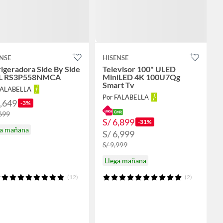
NSE
HISENSE
igeradora Side By Side
Televisor 100" ULED
L RS3P558NMCA
MiniLED 4K 100U7Qg
Smart Tv
FALABELLA
Por FALABELLA
1,649
-3%
,699
S/ 6,899
-31%
ga mañana
S/ 6,999
S/ 9,999
Llega mañana
(12)
(2)