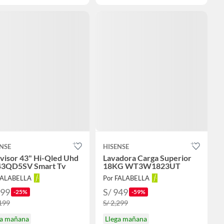
NSE
HISENSE
visor 43" Hi-Qled Uhd
Lavadora Carga Superior
43QD5SV Smart Tv
18KG WT3W1823UT
FALABELLA
Por FALABELLA
899
S/ 949
-25%
-59%
,199
S/ 2,299
ga mañana
Llega mañana