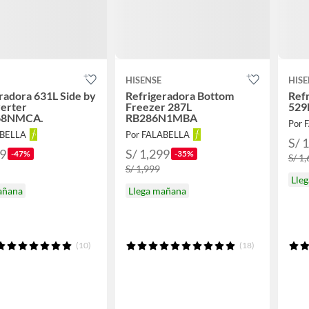
HISENSE
HISE
radora 631L Side by
Refrigeradora Bottom
Refr
verter
Freezer 287L
529
68NMCA.
RB286N1MBA
Por 
ABELLA
Por FALABELLA
S/ 
99
S/ 1,299
-47%
-35%
S/ 1
S/ 1,999
Lle
añana
Llega mañana
(10)
(18)