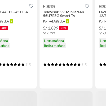
HISENSE
HISE
r 44L BC-45 FIFA
Televisor 55" Miniled 4K
Lava
55U7ESG Smart Tv
12/
ABELLA
Por FALABELLA
Por 
S/ 1,899
S/ 
-50%
-32%
S/ 2,799
S/ 2
añana
Llega mañana
Lle
mañana
Retira mañana
Ret
(11)
(17)