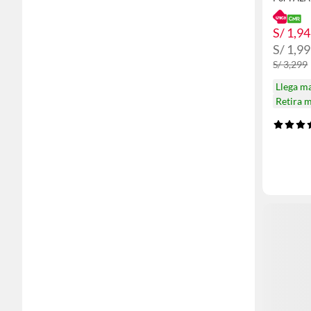
S/ 1,9
S/ 1,9
S/ 3,299
Llega m
Retira 