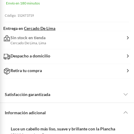
Envío en 180 minutos
Código: 152473719
Entrega en
Cercado De Lima
Sin stock en tienda
Cercado De Lima, Lima
Despacho a domicilio
Retira tu compra
Satisfacción garantizada
La mayoría de los productos tienen
30 días desde que los recibes para
hacer una devolución.
Información adicional
Sin embargo, tenemos categorías que cuentan con plazos diferentes,
otras con restricciones y algunas que no se pueden devolver ni cambiar.
Luce un cabello más liso, suave y brillante con la Plancha
Conoce cuáles son: