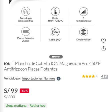
o
f
n
I
r
Plancha de Cabello ION Magnesium Pro 450°F
e
ION
l
Antifrizz con Placas Flotantes
l
e
4 (1)
Vendido por
Importaciones Nanwes
S
S/ 99
-67%
S/ 300
Llega mañana
Retira hoy