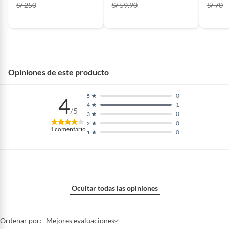
S/ 250
S/ 59.90
S/ 70
Niveles de
105F a 450F
temperatura
Opiniones de este producto
0
5
4
1
4
/5
0
3
0
2
1
comentario
0
1
Ocultar todas las opiniones
Ordenar por:
Mejores evaluaciones