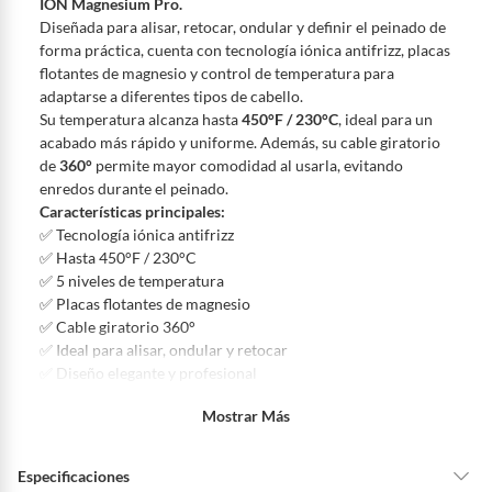
ION Magnesium Pro.
Diseñada para alisar, retocar, ondular y definir el peinado de
Productos vendidos por
Falabella, Tottus y otros vendedores tienen:
forma práctica, cuenta con tecnología iónica antifrizz, placas
48 horas: cemento, mezclas de hormigón, morteros, yeso y otros
flotantes de magnesio y control de temperatura para
productos para asfalto, hormigón, albañilería.
adaptarse a diferentes tipos de cabello.
7 días: colchones y productos de combustión.
Su temperatura alcanza hasta
450°F / 230°C
, ideal para un
acabado más rápido y uniforme. Además, su cable giratorio
Productos vendidos por
Sodimac
tienen:
de
360°
permite mayor comodidad al usarla, evitando
48 horas: cemento, mezclas de hormigón, morteros, yeso y otros
enredos durante el peinado.
productos para asfalto.
Características principales:
7 días: productos eléctricos o a combustión, electrodomésticos,
✅ Tecnología iónica antifrizz
tecnología, línea blanca, colchones, muebles, bicicletas y
✅ Hasta 450°F / 230°C
máquinas.
✅ 5 niveles de temperatura
✅ Placas flotantes de magnesio
No se pueden devolver o cambiar bajo cambio de opinión
✅ Cable giratorio 360°
Productos de compra internacional.
✅ Ideal para alisar, ondular y retocar
Productos comprados en Outlet Atocongo.
✅ Diseño elegante y profesional
Incluye:
Productos perecibles como alimentos, bebidas, medicamentos,
Mostrar Más
1 plancha ION Magnesium Pro con caja original.
suplementos alimenticios, vitaminas.
Productos digitales (descarga inmediata).
Especificaciones
Por motivos de salubridad, la ropa interior inferior y ropas de