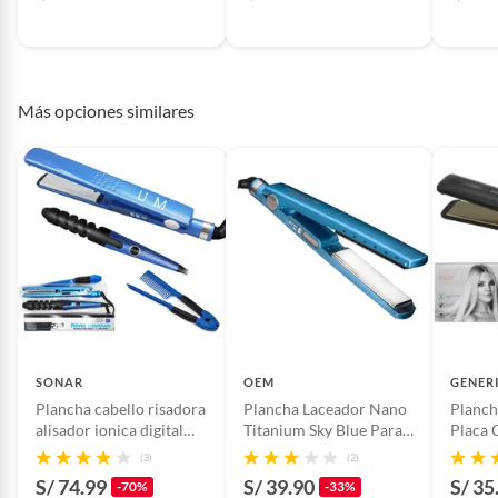
Garantía del
1
proveedor en meses
Más opciones similares
Modelo
Modelo Anti Frizz
Cantidad contenida
1
en el empaque
Potencia
45w
Garantía del
1 mes
SONAR
OEM
GENER
proveedor
Plancha cabello risadora
Plancha Laceador Nano
Planch
alisador ionica digital
Titanium Sky Blue Para
Placa 
led 450°fl
todo Tipo de Cabello
Profes
(3)
(2)
Largo del cable
3
S/ 74.99
S/ 39.90
S/ 35
-70%
-33%