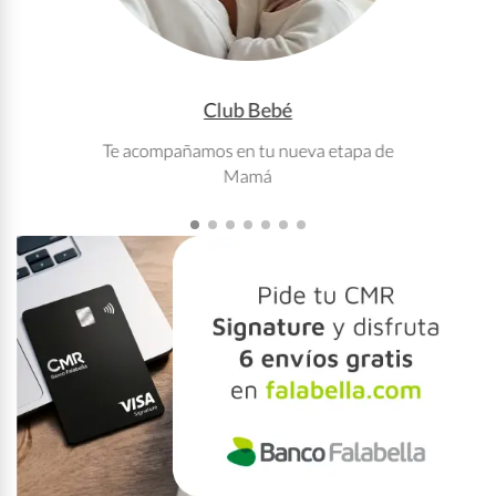
Club Bebé
Te acompañamos en tu nueva etapa de
T
Mamá