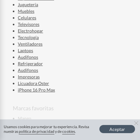
Juguetería
Muebles
Celulares
Televisores
Electrohogar
Tecnología
Ventiladores
Laptops
Audífonos
Refrigerador
Audífonos
Impresoras
Licuadora Oster
iPhone 16 Pro Max
Marcas favoritas
Mango
La Roche Posay
Usamos cookies para mejorar tu experiencia. Revisa
Aceptar
Mixsoon
nuestras
política de privacidad
y de
cookies
.
Ver más
Skala