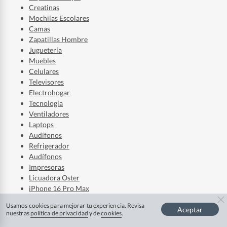
Creatinas
Mochilas Escolares
Camas
Zapatillas Hombre
Juguetería
Muebles
Celulares
Televisores
Electrohogar
Tecnología
Ventiladores
Laptops
Audífonos
Refrigerador
Audífonos
Impresoras
Licuadora Oster
iPhone 16 Pro Max
Usamos cookies para mejorar tu experiencia. Revisa
Aceptar
nuestras
política de privacidad
y de
cookies
.
Marcas favoritas