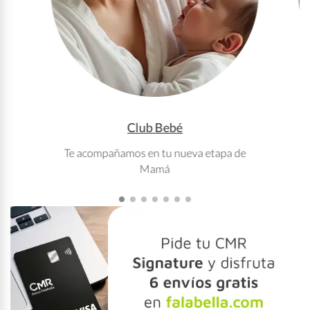
Club Bebé
Te acompañamos en tu nueva etapa de
T
Mamá