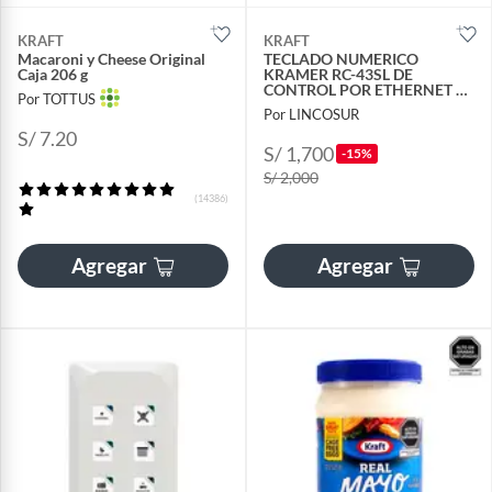
KRAFT
KRAFT
Macaroni y Cheese Original
TECLADO NUMERICO
Caja 206 g
KRAMER RC-43SL DE
CONTROL POR ETHERNET 6
Por TOTTUS
BOTONES
Por LINCOSUR
S/ 7.20
S/ 1,700
-15%
S/ 2,000
(14386)
Agregar
Agregar