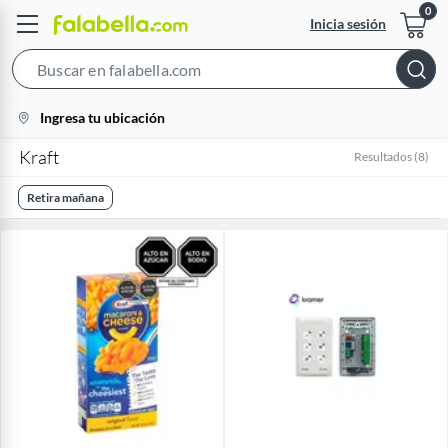
Inicia sesión
Search
Bar
location-
Ingresa tu ubicación
icon
Kraft
Resultados
(
8
)
Retira mañana