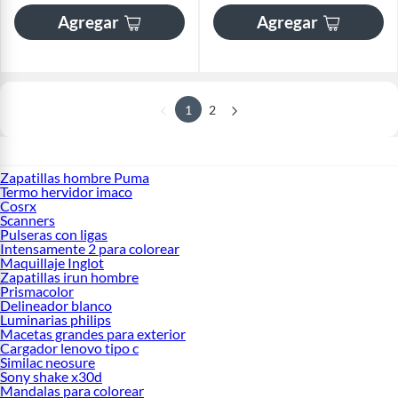
Agregar
Agregar
1
2
Zapatillas hombre Puma
Termo hervidor imaco
Cosrx
Scanners
Pulseras con ligas
Intensamente 2 para colorear
Maquillaje Inglot
Zapatillas irun hombre
Prismacolor
Delineador blanco
Luminarias philips
Macetas grandes para exterior
Cargador lenovo tipo c
Similac neosure
Sony shake x30d
Mandalas para colorear