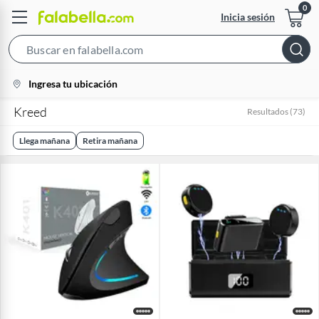
Inicia sesión
Search
Bar
location-
Ingresa tu ubicación
icon
Kreed
Resultados
(
73
)
Llega mañana
Retira mañana