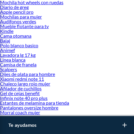
Mochila hot wheels con ruedas
Diario de greg
Apple pencil pro
Mochilas para mujer
Audifonos verdes
Mueble flotante para tv
Kindle
Cama otomana
Bajaj
Polo blanco basico
Animef
Lavadora lg 17 kg
Linea blanca
Camisa de franela
Scalpers
Dijes de plata para hombre
Xiaomi redmi note 11
Chaleco largo rojo mujer
Afilador de cuchillos
Gel de cejas benefit
Infinix note 40 pro plus
Estantes de melamina para tienda
Pantalones oversize hombre
Morral coach mujer
Te ayudamos