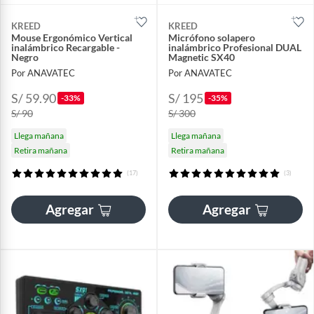
KREED
KREED
Mouse Ergonómico Vertical
Micrófono solapero
inalámbrico Recargable -
inalámbrico Profesional DUAL
Negro
Magnetic SX40
Por ANAVATEC
Por ANAVATEC
S/ 59.90
S/ 195
-33%
-35%
S/ 90
S/ 300
Llega mañana
Llega mañana
Retira mañana
Retira mañana
(17)
(3)
Agregar
Agregar