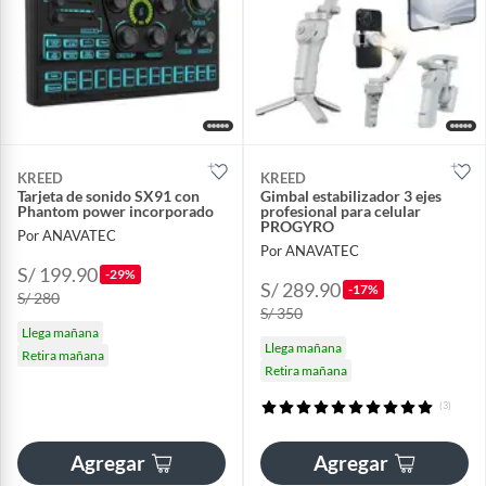
KREED
KREED
Tarjeta de sonido SX91 con
Gimbal estabilizador 3 ejes
Phantom power incorporado
profesional para celular
PROGYRO
Por ANAVATEC
Por ANAVATEC
S/ 199.90
-29%
S/ 289.90
-17%
S/ 280
S/ 350
Llega mañana
Llega mañana
Retira mañana
Retira mañana
(3)
Agregar
Agregar