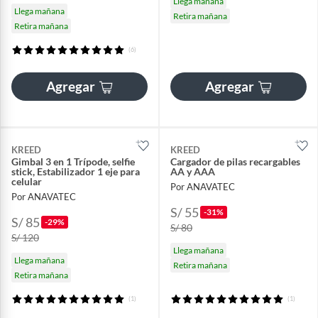
Llega mañana
Llega mañana
Retira mañana
Retira mañana
(6)
Agregar
Agregar
KREED
KREED
Gimbal 3 en 1 Trípode, selfie
Cargador de pilas recargables
stick, Estabilizador 1 eje para
AA y AAA
celular
Por ANAVATEC
Por ANAVATEC
S/ 55
-31%
S/ 85
-29%
S/ 80
S/ 120
Llega mañana
Llega mañana
Retira mañana
Retira mañana
(1)
(1)