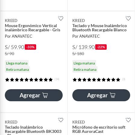
KREED
KREED
Mouse Ergonómico Vertical
Teclado y Mouse Inalámbrico
inalámbrico Recargable - Gris
Bluetooth Recargable Blanco
Por ANAVATEC
Por ANAVATEC
S/ 59.90
S/ 139.90
-33%
-22%
S/ 90
S/ 180
Llega mañana
Llega mañana
Retira mañana
Retira mañana
(14)
(3)
Agregar
Agregar
KREED
KREED
Teclado Inalámbrico
Micrófono de escritorio soft
Recargable Bluetooth BK3003
RGB AuroraCast