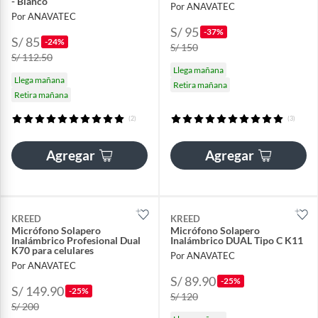
- Blanco
Por ANAVATEC
Por ANAVATEC
S/ 95
-37%
S/ 85
-24%
S/ 150
S/ 112.50
Llega mañana
Llega mañana
Retira mañana
Retira mañana
(2)
(3)
Agregar
Agregar
KREED
KREED
Micrófono Solapero
Micrófono Solapero
Inalámbrico Profesional Dual
Inalámbrico DUAL Tipo C K11
K70 para celulares
Por ANAVATEC
Por ANAVATEC
S/ 89.90
-25%
S/ 149.90
-25%
S/ 120
S/ 200