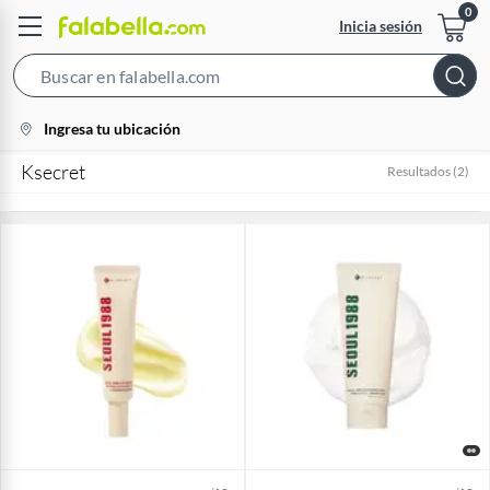
Inicia sesión
Search
Bar
location-
Ingresa tu ubicación
icon
Ksecret
Resultados
(
2
)