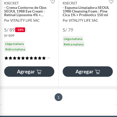
KSECRET
KSECRET
- Crema Contorno de Ojos
- Espuma Limpiadora SEOUL
SEOUL 1988 Eye Cream :
1988 Cleansing Foam : Pine
Retinal Liposome 4% +
Cica 1% + Probiotics 150 ml
Fermented Bean 30 ML
Por VITALITY LIFE SAC
Por VITALITY LIFE SAC
S/ 89
S/ 79
-18%
S/ 109
Llega mañana
Llega mañana
Retira mañana
Retira mañana
(3)
Agregar
Agregar
1