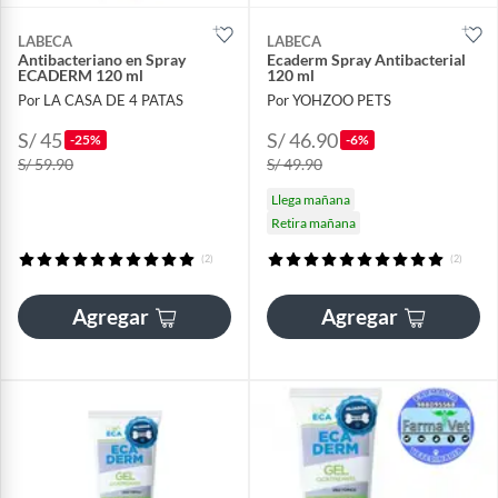
LABECA
LABECA
Antibacteriano en Spray
Ecaderm Spray Antibacterial
ECADERM 120 ml
120 ml
Por LA CASA DE 4 PATAS
Por YOHZOO PETS
S/ 45
S/ 46.90
-25%
-6%
S/ 59.90
S/ 49.90
Llega mañana
Retira mañana
(2)
(2)
Agregar
Agregar