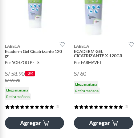
LABECA
LABECA
Ecaderm Gel Cicatrizante 120
ECADERM GEL
gr
CICATRIZANTE X 120GR
Por YOHZOO PETS
Por FARMAVET
S/ 58.90
S/ 60
-2%
S/ 59.90
Llega mañana
Llega mañana
Retira mañana
Retira mañana
(1)
(1)
Agregar
Agregar