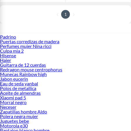
1
Padrino
Puertas corredizas de madera
Perfumes mujer Nina ricci
Culpa mia 2
Hisense
Haier
Guitarra de 12 cuerdas
Redragon mouse centrophorus
Munecas Rainbow high
Jabon eucerin
Eau de seda yanbal
Polos de metallica
Aceite de almendras
Xiaomi pad 5
Morral negro
Neceser
Zapatillas hombre Aldo
Polera negra mujer
Juguetes bebe
Motorola e30
Pantalon blanco hombre