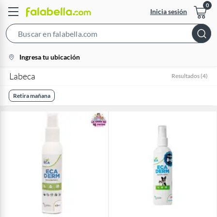
Inicia sesión
Search
Bar
location-
Ingresa tu ubicación
icon
Labeca
Resultados
(
4
)
Retira mañana