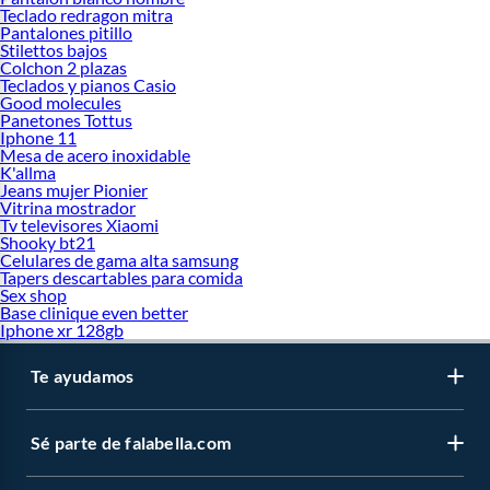
Teclado redragon mitra
Pantalones pitillo
Stilettos bajos
Colchon 2 plazas
Teclados y pianos Casio
Good molecules
Panetones Tottus
Iphone 11
Mesa de acero inoxidable
K'allma
Jeans mujer Pionier
Vitrina mostrador
Tv televisores Xiaomi
Shooky bt21
Celulares de gama alta samsung
Tapers descartables para comida
Sex shop
Base clinique even better
Iphone xr 128gb
Te ayudamos
Sé parte de falabella.com