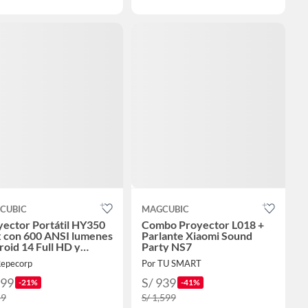
CUBIC
MAGCUBIC
yector Portátil HY350
Combo Proyector L018 +
 con 600 ANSI lumenes
Parlante Xiaomi Sound
oid 14 Full HD y
Party NS7
oque Automático
Repecorp
Por TU SMART
599
S/ 939
-21%
-41%
59
S/ 1,599