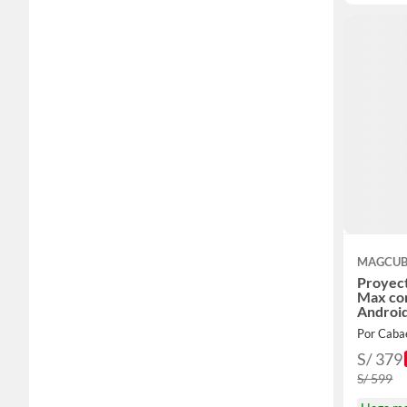
MAGCUB
Proyect
Max co
Android
Enfoqu
Por Caba
S/ 379
S/ 599