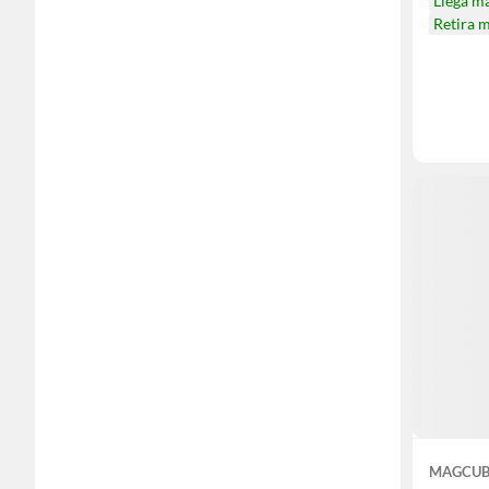
Llega m
Retira 
MAGCUB