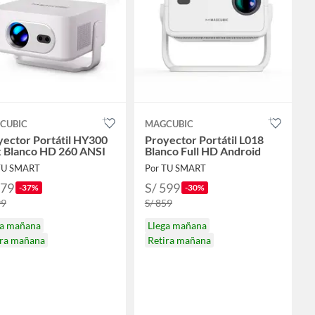
CUBIC
MAGCUBIC
yector Portátil HY300
Proyector Portátil L018
 Blanco HD 260 ANSI
Blanco Full HD Android
TU SMART
Por TU SMART
379
S/ 599
-37%
-30%
99
S/ 859
ga mañana
Llega mañana
ira mañana
Retira mañana