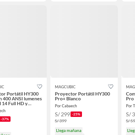
IC
MAGCUBIC
MAG
or Portátil HY300
Proyector Portátil HY300
Com
n 400 ANSI lumenes
Pro+ Blanco
Pro
 14 Full HD y
Por Cabaech
Por 
e Automático
ech
S/ 299
S/ 
-25%
-37%
S/ 399
S/ 5
Llega mañana
Lle