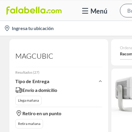
Menú
location-
Ingresa tu ubicación
icon
Ordena
Recom
MAGCUBIC
Resultados
(
27
)
Tipo de Entrega
Envío a domicilio
Llega mañana
Retiro en un punto
Retira mañana