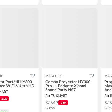
IC
MAGCUBIC
MAG
or Portátil HY300
Combo Proyector HY300
Pro
nco WiFi 6 Ultra HD
Pro+ + Parlante Xiaomi
Max
Sound Party NS7
Andr
SMART
Enf
Por TU SMART
Por 
-21%
S/ 649
S/ 
-28%
S/ 899
S/ 7