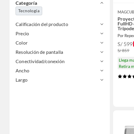
Categoría
Tecnología
MAGCUB
Proyect
FullHD 
Calificación del producto
Trípod
Precio
Por Repe
Color
S/ 599
S/ 859
Resolución de pantalla
Llega m
Conectividad/conexión
Retira 
Ancho
Largo