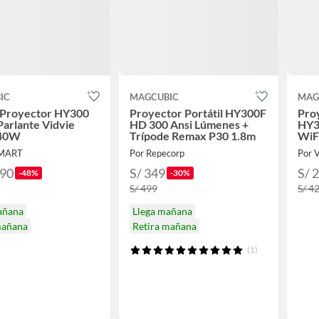
IC
MAGCUBIC
MAG
Proyector HY300
Proyector Portátil HY300F
Proy
Parlante Vidvie
HD 300 Ansi Lúmenes +
HY3
 40W
Trípode Remax P30 1.8m
WiF
SMART
Por Repecorp
Por 
.90
S/ 349
S/ 
-48%
-30%
S/ 499
S/ 4
añana
Llega mañana
mañana
Retira mañana
(1)