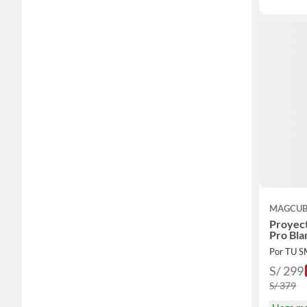
MAGCUB
Proyect
Pro Bla
Por TU 
S/ 299
S/ 379