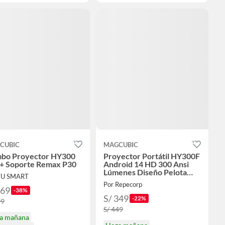
CUBIC
MAGCUBIC
bo Proyector HY300
Proyector Portátil HY300F
 + Soporte Remax P30
Android 14 HD 300 Ansi
Lúmenes Diseño Pelota
TU SMART
Futbol
Por Repecorp
369
-38%
S/ 349
-22%
99
S/ 449
ga mañana