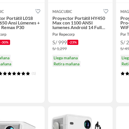
IC
MAGCUBIC
MAG
or Portátil L018
Proyector Portátil HY450
Pro
650 Ansi Lúmenes +
Max con 1100 ANSI
Pro
e Remax P30
lumenes Android 14 Full
WiF
HD y Enfoque Automático
corp
Por Repecorp
Por 
S/ 999
S/ 
-30%
-23%
S/ 1,299
S/ 4
añana
Llega mañana
Lle
mañana
Retira mañana
Ret
(1)