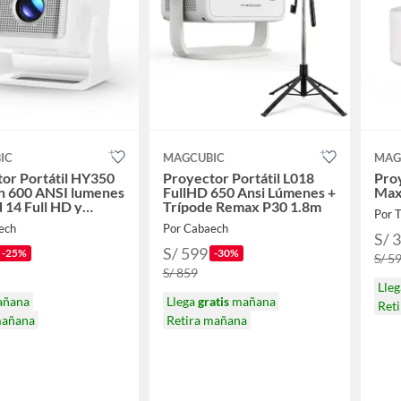
IC
MAGCUBIC
MAG
or Portátil HY350
Proyector Portátil L018
Pro
n 600 ANSI lumenes
FullHD 650 Ansi Lúmenes +
Max
 14 Full HD y
Trípode Remax P30 1.8m
Por 
e Automático
ech
Por Cabaech
S/ 
S/ 599
-25%
-30%
S/ 5
S/ 859
Lle
añana
Llega
gratis
mañana
Ret
mañana
Retira mañana