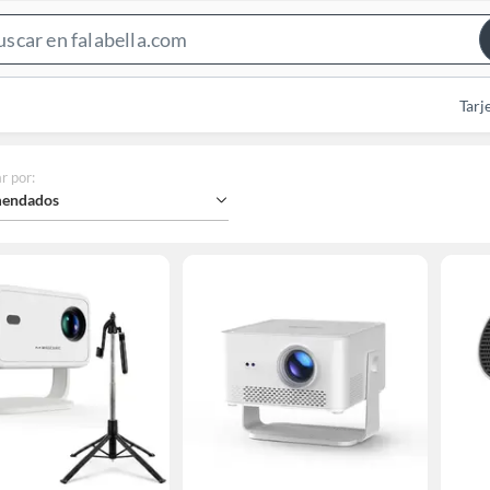
Search
Bar
Tarj
r por
:
endados