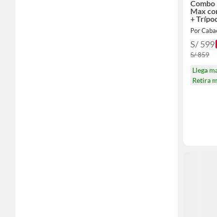
Combo 
Max co
+ Trípo
P30
Por Caba
S/ 599
S/ 859
Llega m
Retira 