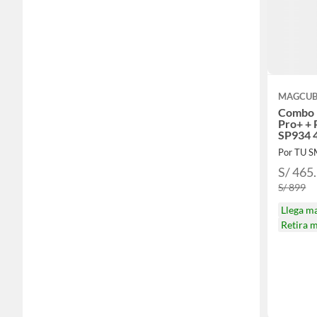
MAGCUB
Combo 
Pro+ + 
SP934
Por TU 
S/ 465
S/ 899
Llega m
Retira 