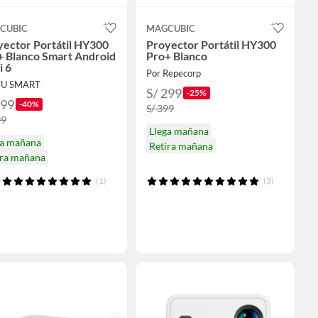
CUBIC
MAGCUBIC
yector Portátil HY300
Proyector Portátil HY300
+ Blanco Smart Android
Pro+ Blanco
i 6
Por Repecorp
TU SMART
S/ 299
-25%
299
-40%
S/ 399
99
Llega mañana
ga mañana
Retira mañana
ira mañana
(1)
(3)