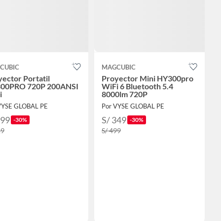
CUBIC
MAGCUBIC
ector Portatil
Proyector Mini HY300pro
00PRO 720P 200ANSI
WiFi 6 Bluetooth 5.4
i
8000lm 720P
VYSE GLOBAL PE
Por VYSE GLOBAL PE
299
S/ 349
-30%
-30%
29
S/ 499