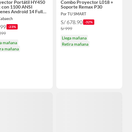
yector Portátil HY450
Combo Proyector L018 +
 con 1100 ANSI
Soporte Remax P30
enes Android 14 Full
Por TU SMART
y Enfoque Automático
Cabaech
S/ 678.90
-32%
999
-23%
S/ 999
,299
Llega mañana
ga mañana
Retira mañana
ira mañana