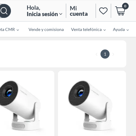
0
Hola
,
Mi
cuenta
Inicia sesión
eta CMR
Vende y comisiona
Venta telefónica
Ayuda
1