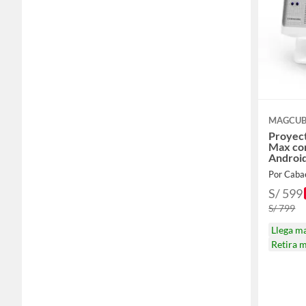
MAGCUB
Proyect
Max co
Android
Enfoqu
Por Caba
S/ 599
S/ 799
Llega m
Retira 