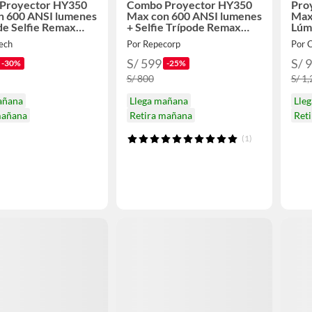
Proyector HY350
Combo Proyector HY350
Pro
n 600 ANSI lumenes
Max con 600 ANSI lumenes
Max
de Selfie Remax
+ Selfie Trípode Remax
Lúm
P30
HD 
ech
Por Repecorp
Por 
S/ 599
S/ 
-30%
-25%
S/ 800
S/ 1
añana
Llega mañana
Lle
mañana
Retira mañana
Ret
(1)