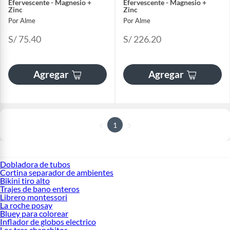
Efervescente - Magnesio +
Efervescente - Magnesio +
Zinc
Zinc
Por Alme
Por Alme
S/ 75.40
S/ 226.20
Agregar
Agregar
1
Dobladora de tubos
Cortina separador de ambientes
Bikini tiro alto
Trajes de bano enteros
Librero montessori
La roche posay
Bluey para colorear
Inflador de globos electrico
Los tres chanchitos