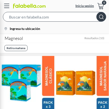
Inicia sesión
Search
Bar
location-
Ingresa tu ubicación
icon
Magnesol
Resultados
(
10
)
Retira mañana