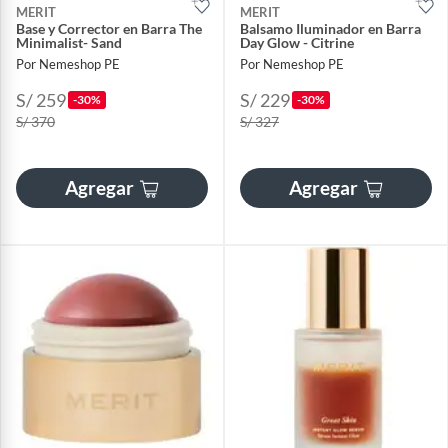
MERIT
MERIT
Base y Corrector en Barra The
Balsamo Iluminador en Barra
Minimalist- Sand
Day Glow - Citrine
Por Nemeshop PE
Por Nemeshop PE
S/ 259
S/ 229
-30%
-30%
S/ 370
S/ 327
Agregar
Agregar