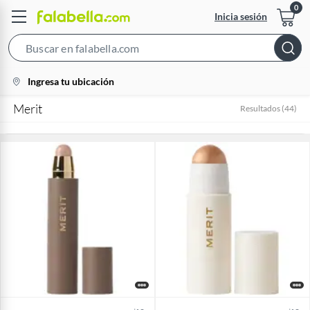
Inicia sesión
Search
Bar
location-
Ingresa tu ubicación
icon
Merit
Resultados
(
44
)