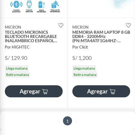
MICRON
MICRON
TECLADO MICRONICS
MEMORIA RAM LAPTOP 8 GB
BLUETOOTH RECARGABLE
DDR4 - 3200MHz
INALAMBRICO ESPAÑOL
(PN:MTA4ATF1G64HZ-
K600-3M
3G2F1)
Por HIGHTEC
Por Clicit
S/ 129.90
S/ 1,200
Llega mañana
Llega mañana
Retira mañana
Retira mañana
Agregar
Agregar
1