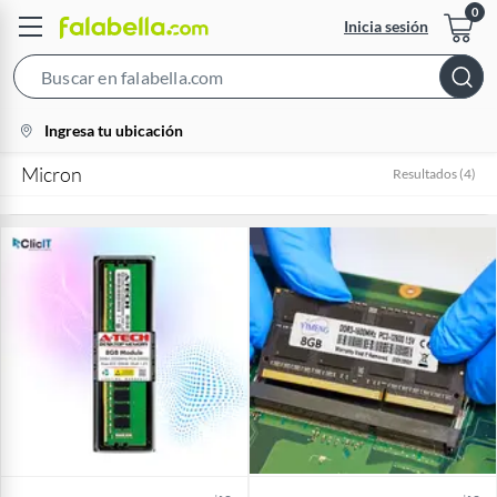
Inicia sesión
Search
Bar
location-
Ingresa tu ubicación
icon
Micron
Resultados
(
4
)