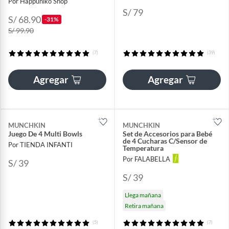
Por Happuniko Shop
S/ 79
S/ 68.90
-31%
S/ 99.90
(7)
(39)
Agregar
Agregar
MUNCHKIN
MUNCHKIN
Juego De 4 Multi Bowls
Set de Accesorios para Bebé
de 4 Cucharas C/Sensor de
Por TIENDA INFANTI
Temperatura
Por FALABELLA
S/ 39
S/ 39
Llega mañana
Retira mañana
(5)
(7)