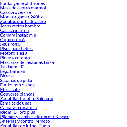
Funko game of thrones
Mesa de centro marmol
Casaca oversize
Monitor gamer 240hz
Zapatos punta de acero
Jeans rectos hombre
Casaca marron
Camara instax mini
Oppo reno 6
Asus rog 6
Pisos para bebes
Motorola e13
Pinky y cerebro
Mascaras de pestanas Esika
Tv xiaomi 32
Lego batman
Birrete
Sabanas de polar
Funko pop disney
Mesa cafe
Converse blancas
Zapatillas hombre Salomon
Esmalte de unas
Camaras con audio
Redmi 14 pro plus
Pijamas y camisas de dormir Kayser
Antenas y control remoto
Zapatillas de futbol Puma