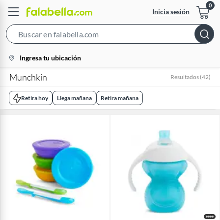
Inicia sesión
Search
Bar
location-
Ingresa tu ubicación
icon
Munchkin
Resultados
(
42
)
Retira hoy
Llega mañana
Retira mañana