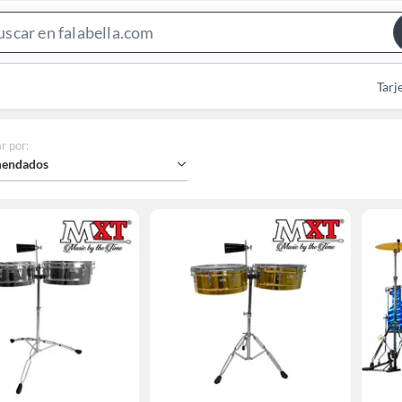
Search
Bar
Tarj
r por
:
endados