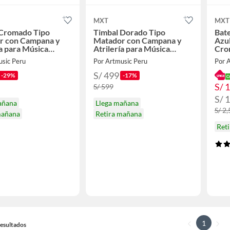
MXT
MXT
 Cromado Tipo
Timbal Dorado Tipo
Bate
r con Campana y
Matador con Campana y
Azul
ía para Música
Atrilería para Música
Cro
Latina.
usic Peru
Por Artmusic Peru
Por 
S/ 499
-29%
-17%
S/ 
S/ 599
S/ 
añana
Llega mañana
S/ 2
mañana
Retira mañana
Ret
1
 Resultados