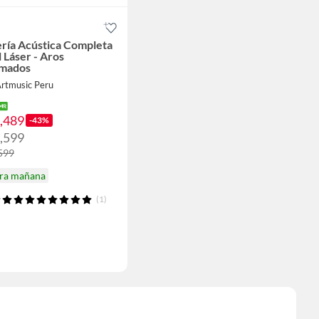
ría Acústica Completa
 Láser - Aros
mados
Artmusic Peru
1,489
-43%
1,599
,599
ira mañana
(1)