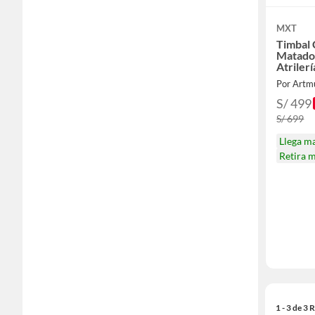
MXT
Timbal
Matado
Atriler
Latina.
Por Artm
S/ 499
S/ 699
Llega m
Retira 
1 - 3 de 3