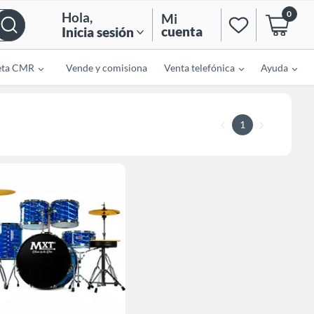
0
Hola
,
Mi
cuenta
Inicia sesión
eta CMR
Vende y comisiona
Venta telefónica
Ayuda
1