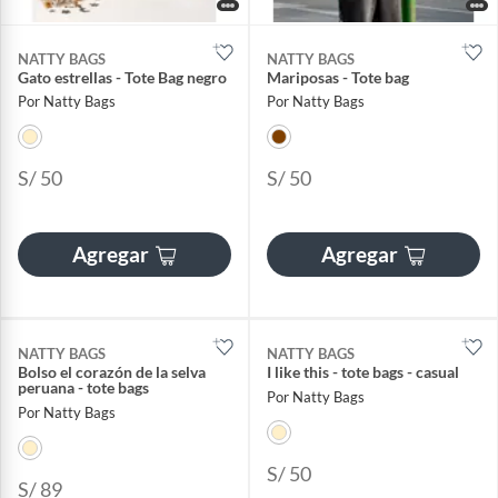
NATTY BAGS
NATTY BAGS
Gato estrellas - Tote Bag negro
Mariposas - Tote bag
Por Natty Bags
Por Natty Bags
S/ 50
S/ 50
Agregar
Agregar
NATTY BAGS
NATTY BAGS
Bolso el corazón de la selva
I like this - tote bags - casual
peruana - tote bags
Por Natty Bags
Por Natty Bags
S/ 50
S/ 89