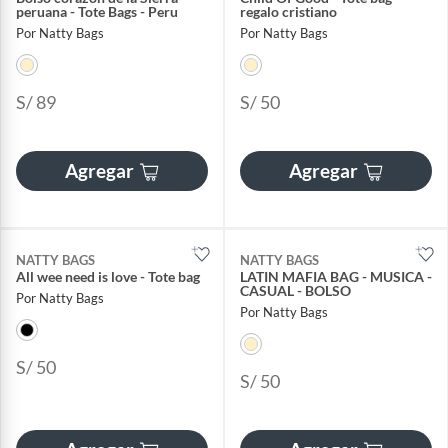
peruana - Tote Bags - Peru
regalo cristiano
Por Natty Bags
Por Natty Bags
S/ 89
S/ 50
Agregar
Agregar
NATTY BAGS
NATTY BAGS
All wee need is love - Tote bag
LATIN MAFIA BAG - MUSICA -
CASUAL - BOLSO
Por Natty Bags
Por Natty Bags
S/ 50
S/ 50