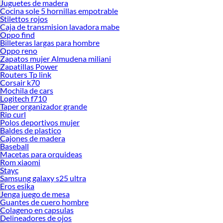
Juguetes de madera
Cocina sole 5 hornillas empotrable
Stilettos rojos
Caja de transmision lavadora mabe
Oppo find
Billeteras largas para hombre
Oppo reno
Zapatos mujer Almudena miliani
Zapatillas Power
Routers Tp link
Corsair k70
Mochila de cars
Logitech f710
Taper organizador grande
Rip curl
Polos deportivos mujer
Baldes de plastico
Cajones de madera
Baseball
Macetas para orquideas
Rom xiaomi
Stayc
Samsung galaxy s25 ultra
Eros esika
Jenga juego de mesa
Guantes de cuero hombre
Colageno en capsulas
Delineadores de ojos