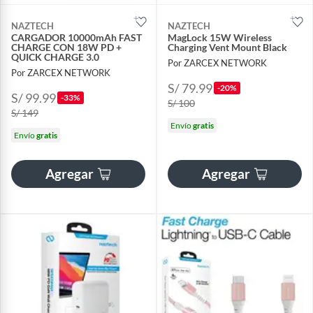
NAZTECH
NAZTECH
CARGADOR 10000mAh FAST
MagLock 15W Wireless
CHARGE CON 18W PD +
Charging Vent Mount Black
QUICK CHARGE 3.0
Por ZARCEX NETWORK
Por ZARCEX NETWORK
S/ 79.99
-20%
S/ 99.99
-33%
S/ 100
S/ 149
Envío
gratis
Envío
gratis
Agregar
Agregar