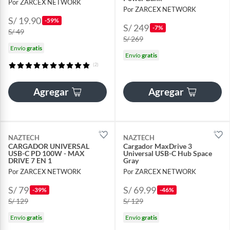
Por ZARCEX NETWORK
Por ZARCEX NETWORK
S/ 19.90
-59%
S/ 249
-7%
S/ 49
S/ 269
Envío
gratis
Envío
gratis
(2)
Agregar
Agregar
NAZTECH
NAZTECH
CARGADOR UNIVERSAL
Cargador MaxDrive 3
USB-C PD 100W - MAX
Universal USB-C Hub Space
DRIVE 7 EN 1
Gray
Por ZARCEX NETWORK
Por ZARCEX NETWORK
S/ 79
S/ 69.99
-39%
-46%
S/ 129
S/ 129
Envío
gratis
Envío
gratis