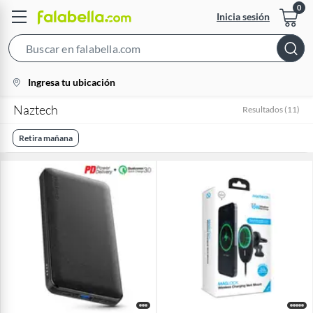
Inicia sesión
Search
Bar
location-
Ingresa tu ubicación
icon
Naztech
Resultados
(
11
)
Retira mañana