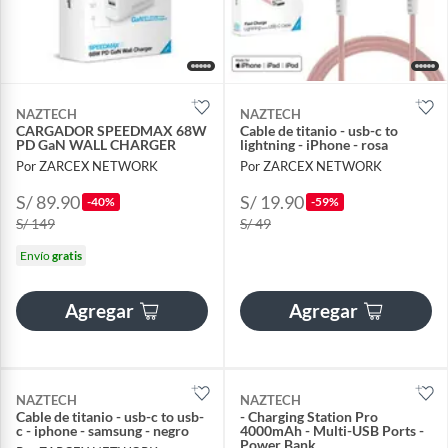
NAZTECH
NAZTECH
CARGADOR SPEEDMAX 68W
Cable de titanio - usb-c to
PD GaN WALL CHARGER
lightning - iPhone - rosa
Por ZARCEX NETWORK
Por ZARCEX NETWORK
S/ 89.90
S/ 19.90
-40%
-59%
S/ 149
S/ 49
Envío
gratis
Agregar
Agregar
NAZTECH
NAZTECH
Cable de titanio - usb-c to usb-
- Charging Station Pro
c - iphone - samsung - negro
4000mAh - Multi-USB Ports -
Power Bank