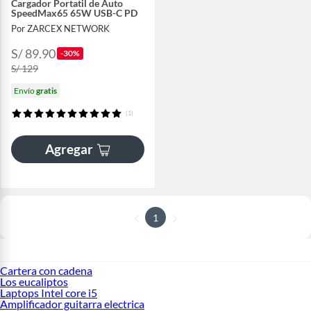
Cargador Portatil de Auto
SpeedMax65 65W USB-C PD
Por ZARCEX NETWORK
S/ 89.90
-30%
S/ 129
Envío
gratis
(1)
Agregar
1
Cartera con cadena
Los eucaliptos
Laptops Intel core i5
Amplificador guitarra electrica