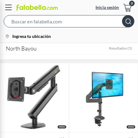
Inicia sesión
Search
Bar
location-
Ingresa tu ubicación
icon
North Bayou
Resultados
(
5
)