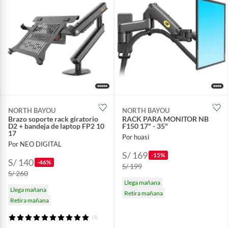
NORTH BAYOU
NORTH BAYOU
Brazo soporte rack giratorio
RACK PARA MONITOR NB
D2 + bandeja de laptop FP2 10
F150 17" - 35"
17
Por huasi
Por NEO DIGITAL
S/ 169
-15%
S/ 140
-46%
S/ 199
S/ 260
Llega mañana
Llega mañana
Retira mañana
Retira mañana
(1)