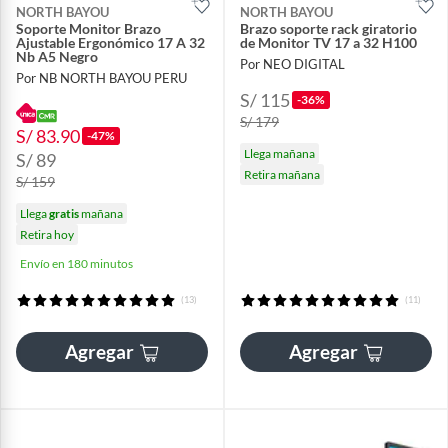
NORTH BAYOU
NORTH BAYOU
Soporte Monitor Brazo
Brazo soporte rack giratorio
Ajustable Ergonómico 17 A 32
de Monitor TV 17 a 32 H100
Nb A5 Negro
Por NEO DIGITAL
Por NB NORTH BAYOU PERU
S/ 115
-36%
S/ 179
S/ 83.90
-47%
Llega mañana
S/ 89
Retira mañana
S/ 159
Llega
gratis
mañana
Retira hoy
Envío en 180 minutos
(13)
(11)
Agregar
Agregar