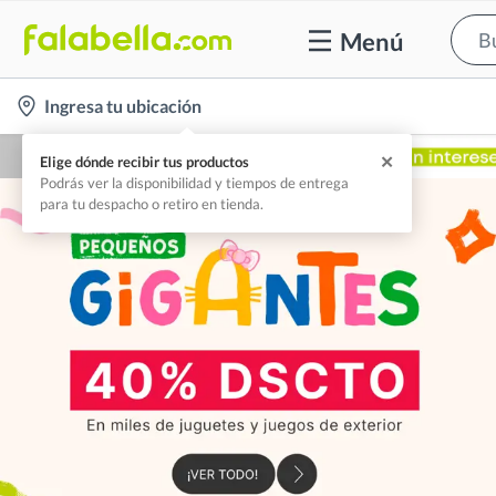
Menú
location-
Ingresa tu ubicación
icon
✕
Elige dónde recibir tus productos
Podrás ver la disponibilidad y tiempos de entrega
para tu despacho o retiro en tienda.