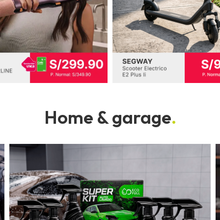
Home & garage
.