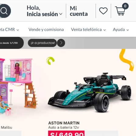
0
Hola
,
Mi
cuenta
Inicia sesión
eta CMR
Vende y comisiona
Venta telefónica
Ayuda