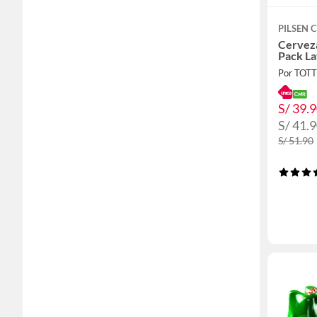
PILSEN 
Cerveza
Pack La
Por TOT
S/ 39.
S/ 41.
S/ 51.90