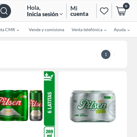
0
Hola
,
Mi
cuenta
Inicia sesión
eta CMR
Vende y comisiona
Venta telefónica
Ayuda
1