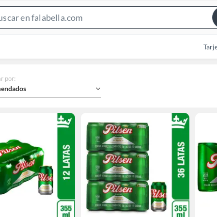
Search
Bar
Tarj
r por
:
endados