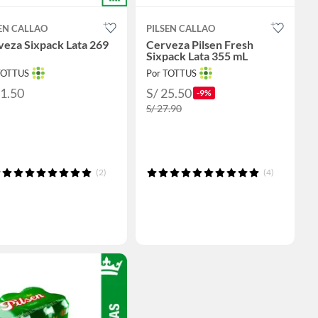
EN CALLAO
PILSEN CALLAO
veza Sixpack Lata 269
Cerveza Pilsen Fresh
Sixpack Lata 355 mL
TOTTUS
Por TOTTUS
21.50
S/ 25.50
-9%
S/ 27.90
(2)
(4)