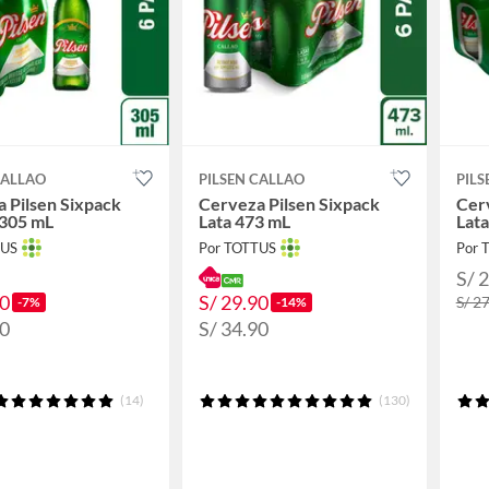
CALLAO
PILSEN CALLAO
PILS
 Pilsen Sixpack
Cerveza Pilsen Sixpack
Cerv
 305 mL
Lata 473 mL
Lat
TUS
Por TOTTUS
Por 
S/ 
90
S/ 29.90
S/ 2
-7%
-14%
50
S/ 34.90
(14)
(130)