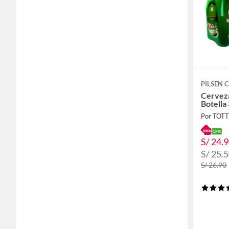
PILSEN 
Cerveza
Botella
Por TOT
S/ 24.
S/ 25.
S/ 26.90