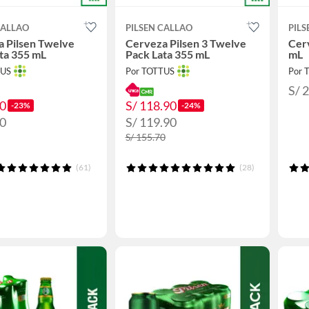
CALLAO
PILSEN CALLAO
PILS
 Pilsen Twelve
Cerveza Pilsen 3 Twelve
Cer
ta 355 mL
Pack Lata 355 mL
mL
TUS
Por TOTTUS
Por 
S/ 
90
S/ 118.90
-23%
-24%
90
S/ 119.90
S/ 155.70
(61)
(28)