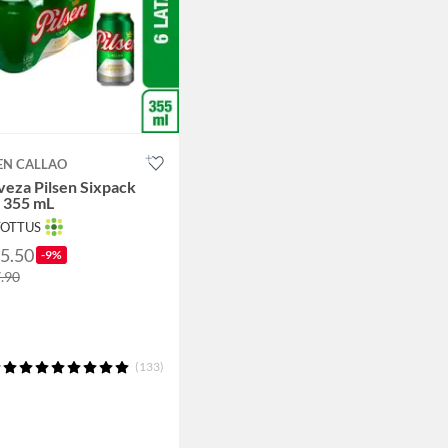
EN CALLAO
eza Pilsen Sixpack
a 355 mL
TOTTUS
25.50
-9%
7.90
(133)