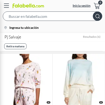
Inicia sesión
Search
Bar
location-
Ingresa tu ubicación
icon
Pj Salvaje
Resultados
(
6
)
Retira mañana