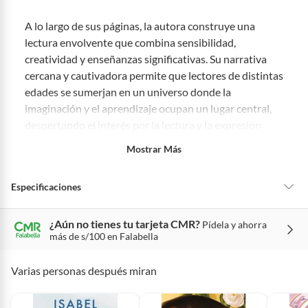
48 horas: cemento, mezclas de hormigón, morteros, yeso y otros
productos para asfalto.
A lo largo de sus páginas, la autora construye una
7 días: productos eléctricos o a combustión, electrodomésticos,
lectura envolvente que combina sensibilidad,
tecnología, línea blanca, colchones, muebles, bicicletas y
creatividad y enseñanzas significativas. Su narrativa
máquinas.
cercana y cautivadora permite que lectores de distintas
No se pueden devolver o cambiar bajo cambio de opinión
edades se sumerjan en un universo donde la
Productos de compra internacional.
imaginación y el aprendizaje ocupan un lugar central,
Productos comprados en Outlet Atocongo.
despertando el interés por la lectura y la expresión
Productos perecibles como alimentos, bebidas, medicamentos,
personal.
Mostrar Más
suplementos alimenticios, vitaminas.
Productos digitales (descarga inmediata).
Ideal para quienes disfrutan de obras que promueven
Especificaciones
Por motivos de salubridad, la ropa interior inferior y ropas de
la reflexión y el desarrollo personal, este libro ofrece
baño con señales de uso, sin empaques, etiquetas o sellos.
una experiencia enriquecedora y entretenida. "La
Alimentos, bebidas, fórmulas y leches para bebés.
Palabra Mágica" destaca por su mensaje inspirador y
¿Aún no tienes tu tarjeta CMR?
Pídela y ahorra
Condicion del
Nuevo
más de s/100 en Falabella
por la capacidad de mostrar cómo las palabras pueden
Productos hechos a medida.
producto
transformar perspectivas, fortalecer vínculos y abrir
Pinturas de color a pedido.
Varias personas después miran
nuevas posibilidades.
Plantas.
Género
Clásico
Productos que hayan sido previamente instalados.