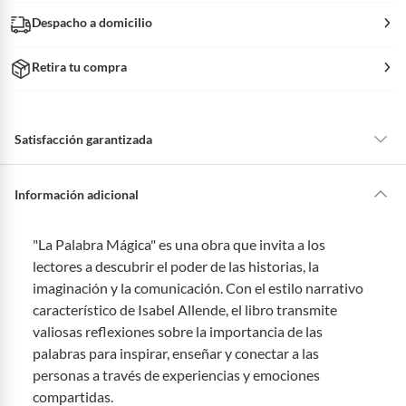
Despacho a domicilio
Retira tu compra
Satisfacción garantizada
La mayoría de los productos tienen
30 días desde que los recibes para
hacer una devolución.
Información adicional
Sin embargo, tenemos categorías que cuentan con plazos diferentes,
otras con restricciones y algunas que no se pueden devolver ni cambiar.
"La Palabra Mágica" es una obra que invita a los
Conoce cuáles son:
lectores a descubrir el poder de las historias, la
Productos vendidos por
Falabella, Tottus y otros vendedores tienen:
imaginación y la comunicación. Con el estilo narrativo
característico de Isabel Allende, el libro transmite
48 horas: cemento, mezclas de hormigón, morteros, yeso y otros
productos para asfalto, hormigón, albañilería.
valiosas reflexiones sobre la importancia de las
7 días: colchones y productos de combustión.
palabras para inspirar, enseñar y conectar a las
personas a través de experiencias y emociones
Productos vendidos por
Sodimac
tienen:
compartidas.