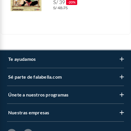
S/
39
-20%
S/
48.75
Te ayudamos
Sé parte de falabella.com
Atención por WhatsApp
Centro de ayuda
Únete a nuestros programas
Trabaja con nosotros
Tipos de entrega
Venta empresa
Cambios y devoluciones
Nuestras empresas
Novios Falabella
Sé vendedor Independiente de Falabella
Seguimiento de mi orden
CMR Puntos
Banco Falabella