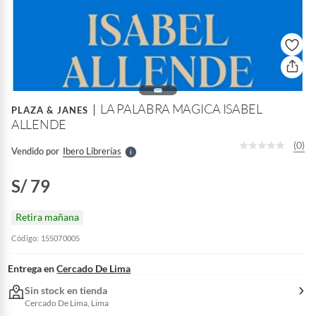
o
f
n
I
r
LA PALABRA MAGICA ISABEL
e
PLAZA & JANES
l
ALLENDE
l
e
(0)
Vendido por
Ibero Librerías
S
S/ 79
Retira mañana
Código: 155070005
Entrega en
Cercado De Lima
Sin stock en tienda
Cercado De Lima, Lima