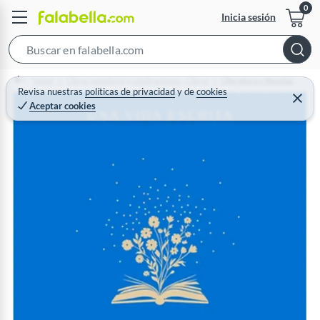
Inicia sesión
S
e
Home
Libros, papelería y celebraciones - Libros
Literatura y Novelas
a
Revisa nuestras
políticas de privacidad
y
de
cookies
C
Aceptar cookies
r
e
r
c
r
a
h
r
B
a
r