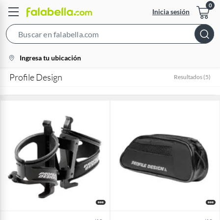
Inicia sesión
Search
Bar
location-
Ingresa tu ubicación
icon
Profile Design
Resultados
(
5
)