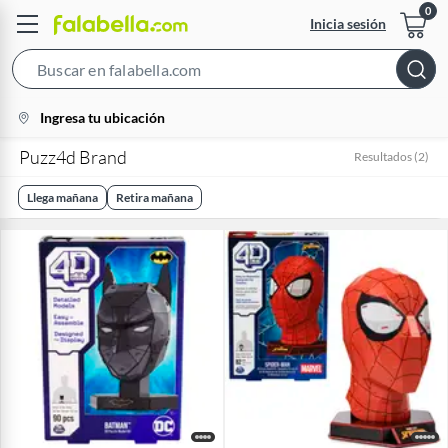
Inicia sesión
Search
Bar
location-
Ingresa tu ubicación
icon
Puzz4d Brand
Resultados
(
2
)
Llega mañana
Retira mañana