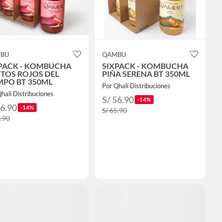
BU
QAMBU
PACK - KOMBUCHA
SIXPACK - KOMBUCHA
TOS ROJOS DEL
PIÑA SERENA BT 350ML
PO BT 350ML
Por Qhali Distribuciones
hali Distribuciones
S/ 56.90
-14%
56.90
-14%
S/ 65.90
5.90