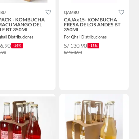
BU
QAMBU
PACK - KOMBUCHA
CAJAx15- KOMBUCHA
RACUMANGO DEL
FRESA DE LOS ANDES BT
LE BT 350ML
350ML
hali Distribuciones
Por Qhali Distribuciones
56.90
S/ 130.90
-14%
-13%
5.90
S/ 150.90