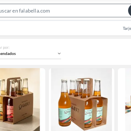
Search
Bar
Tarj
r por
:
endados