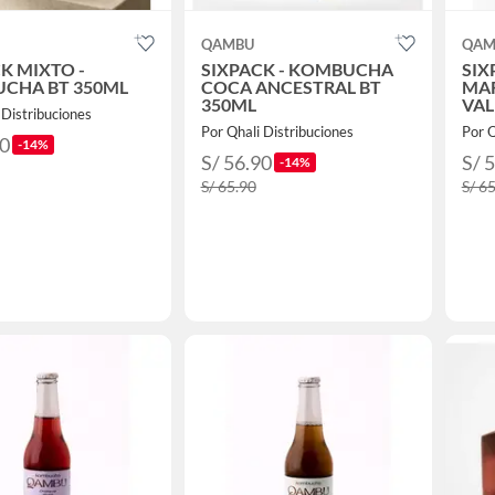
QAMBU
QAM
K MIXTO -
SIXPACK - KOMBUCHA
SIX
CHA BT 350ML
COCA ANCESTRAL BT
MA
350ML
VAL
 Distribuciones
Por Qhali Distribuciones
Por Q
90
-14%
S/ 56.90
S/ 
-14%
S/ 65.90
S/ 6