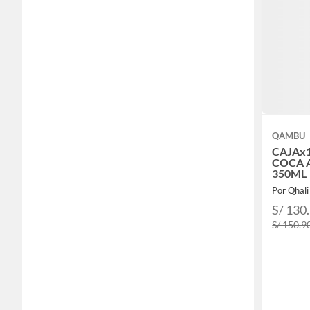
QAMBU
CAJAx
COCA 
350ML
Por Qhali
S/ 130
S/ 150.9