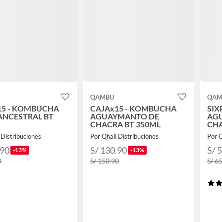
QAMBU
QAM
15 - KOMBUCHA
CAJAx15 - KOMBUCHA
SIX
ANCESTRAL BT
AGUAYMANTO DE
AG
CHACRA BT 350ML
CHA
 Distribuciones
Por Qhali Distribuciones
Por Q
.90
S/ 130.90
S/ 
-13%
-13%
0
S/ 150.90
S/ 6