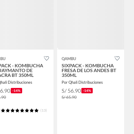
BU
QAMBU
PACK - KOMBUCHA
SIXPACK - KOMBUCHA
UAYMANTO DE
FRESA DE LOS ANDES BT
CRA BT 350ML
350ML
hali Distribuciones
Por Qhali Distribuciones
56.90
S/ 56.90
-14%
-14%
5.90
S/ 65.90
(13)