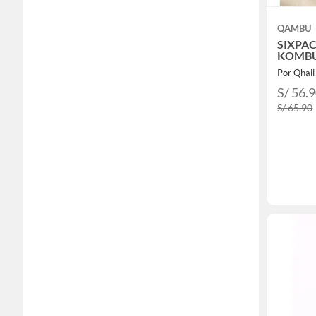
QAMBU
SIXPAC
KOMBU
Por Qhali
S/ 56.
S/ 65.90