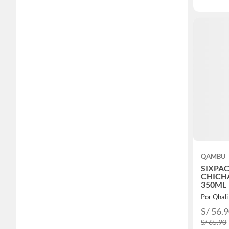
QAMBU
SIXPA
CHICHA
350ML
Por Qhali
S/ 56.
S/ 65.90