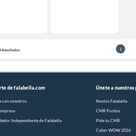
1
14 Resultados
rte de falabella.com
Únete a nuestros
a con nosotros
Novios Falabella
 empresa
CMR Puntos
dedor Independiente de Falabella
Pide tu CMR
Cyber WOW 2026