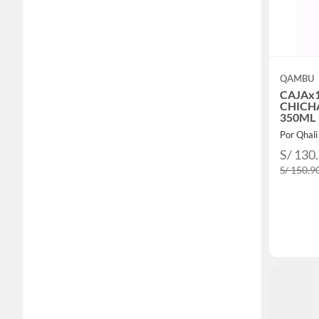
QAMBU
CAJAx
CHICHA
350ML
Por Qhali
S/ 130
S/ 150.9