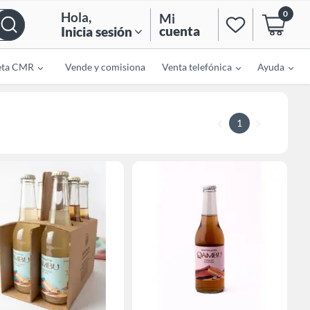
0
Hola
,
Mi
cuenta
Inicia sesión
eta CMR
Vende y comisiona
Venta telefónica
Ayuda
1