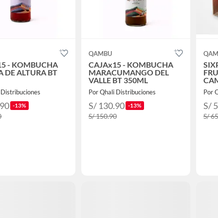
QAMBU
QAM
15 - KOMBUCHA
CAJAx15 - KOMBUCHA
SIX
 DE ALTURA BT
MARACUMANGO DEL
FRU
VALLE BT 350ML
CAM
 Distribuciones
Por Qhali Distribuciones
Por Q
.90
S/ 130.90
S/ 
-13%
-13%
0
S/ 150.90
S/ 6