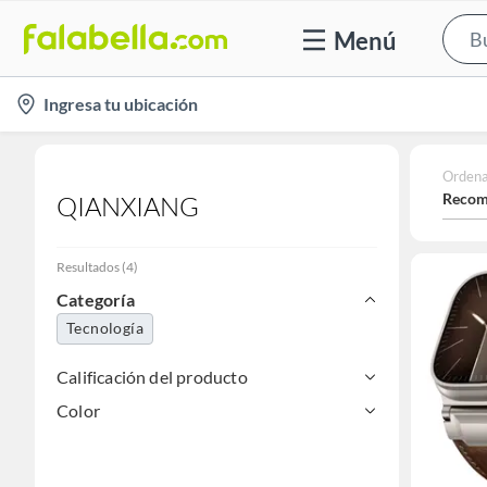
Menú
location-
Ingresa tu ubicación
icon
Ordena
Recom
QIANXIANG
Resultados
(
4
)
Categoría
Tecnología
Calificación del producto
Color