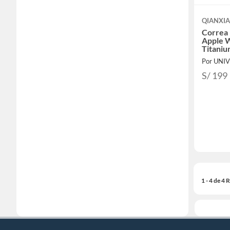
QIANXI
Correa
Apple W
Titani
Por UNI
S/ 199
1 - 4 de 4