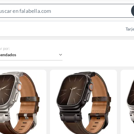
Search
Bar
Tarj
r por
:
endados