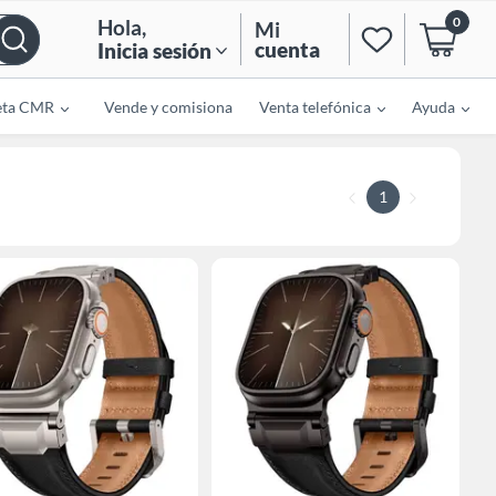
0
Hola
,
Mi
cuenta
Inicia sesión
eta CMR
Vende y comisiona
Venta telefónica
Ayuda
1