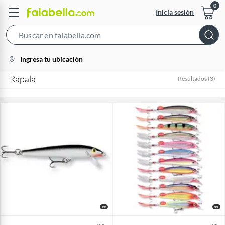
Inicia sesión
Search
Bar
location-
Ingresa tu ubicación
icon
Rapala
Resultados
(
3
)