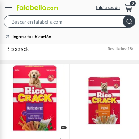
Inicia sesión
Search
Bar
location-
Ingresa tu ubicación
icon
Ricocrack
Resultados
(
18
)