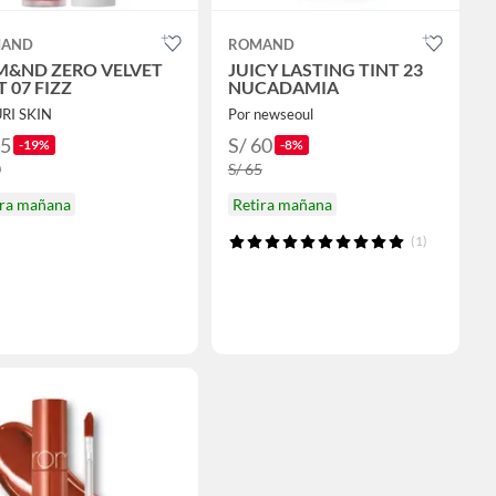
AND
ROMAND
&ND ZERO VELVET
JUICY LASTING TINT 23
T 07 FIZZ
NUCADAMIA
URI SKIN
Por newseoul
65
S/ 60
-19%
-8%
0
S/ 65
ira mañana
Retira mañana
(1)