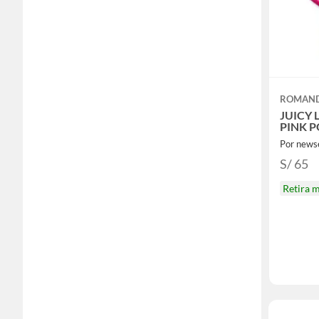
ROMAN
JUICY 
PINK P
Por news
S/ 65
Retira 