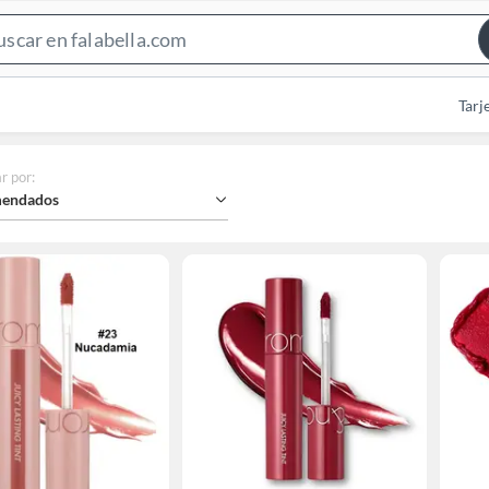
Search
Bar
Tarj
r por
:
endados