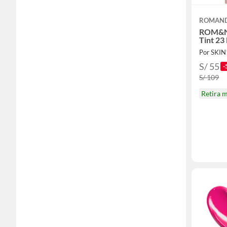
ROMAN
ROM&ND
Tint 23
Por SKI
S/ 55
-
S/ 109
Retira 