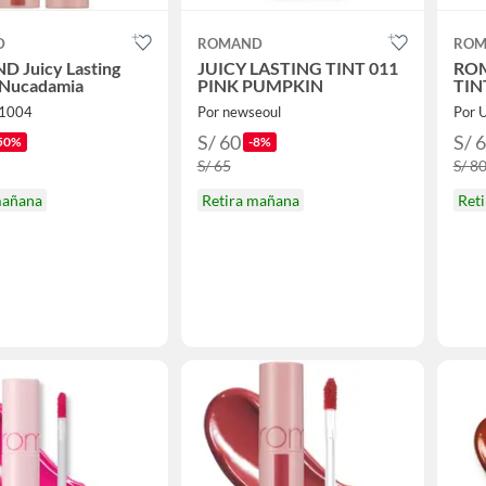
D
ROMAND
ROM
 Juicy Lasting
JUICY LASTING TINT 011
ROM
 Nucadamia
PINK PUMPKIN
TIN
N1004
Por newseoul
Por 
S/ 60
S/ 
50%
-8%
S/ 65
S/ 8
mañana
Retira mañana
Ret