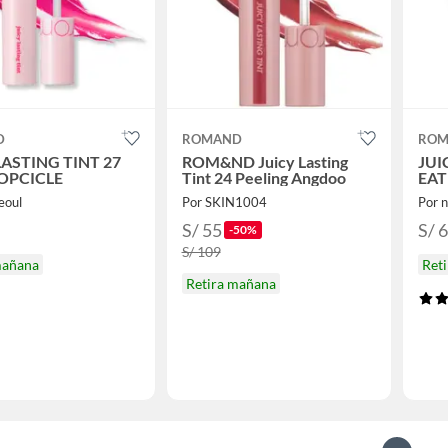
D
ROMAND
ROM
LASTING TINT 27
ROM&ND Juicy Lasting
JUI
OPCICLE
Tint 24 Peeling Angdoo
EAT
eoul
Por SKIN1004
Por 
S/ 55
S/ 
-50%
S/ 109
mañana
Ret
Retira mañana