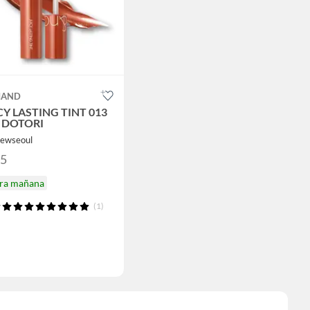
AND
CY LASTING TINT 013
 DOTORI
newseoul
65
ira mañana
(1)