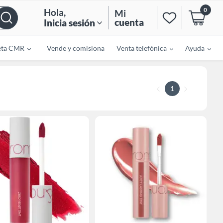
0
Hola
,
Mi
cuenta
Inicia sesión
eta CMR
Vende y comisiona
Venta telefónica
Ayuda
1