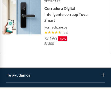
TECH CARE
Cerradura Digital
Inteligente con app Tuya
Smart
Por
Techcare.pe
(11)
S/
160
-47%
S/
300
Te ayudamos
Sé parte de falabella.com
Atención por WhatsApp
Centro de ayuda
Únete a nuestros programas
Trabaja con nosotros
Tipos de entrega