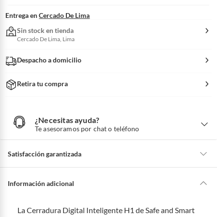
Entrega en
Cercado De Lima
Sin stock en tienda
Cercado De Lima, Lima
Despacho a domicilio
Retira tu compra
¿Necesitas ayuda?
¿
N
Te asesoramos por chat o teléfono
e
c
e
s
i
Satisfacción garantizada
t
a
s
a
La mayoría de los productos tienen
30 días desde que los recibes para
y
u
hacer una devolución.
Información adicional
d
a
?
Sin embargo, tenemos categorías que cuentan con plazos diferentes,
otras con restricciones y algunas que no se pueden devolver ni cambiar.
La Cerradura Digital Inteligente H1 de Safe and Smart
Conoce cuáles son: