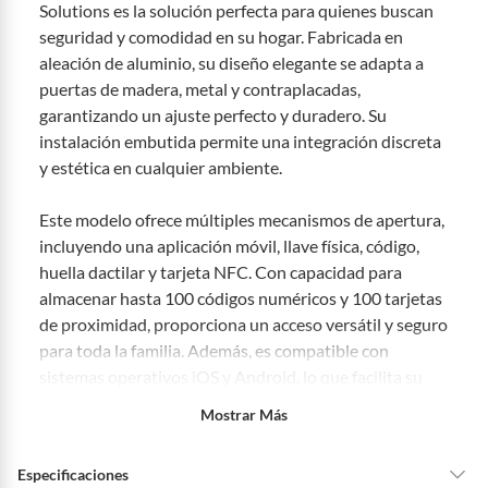
Solutions es la solución perfecta para quienes buscan
Productos vendidos por
Falabella, Tottus y otros vendedores tienen:
seguridad y comodidad en su hogar. Fabricada en
aleación de aluminio, su diseño elegante se adapta a
48 horas: cemento, mezclas de hormigón, morteros, yeso y otros
productos para asfalto, hormigón, albañilería.
puertas de madera, metal y contraplacadas,
7 días: colchones y productos de combustión.
garantizando un ajuste perfecto y duradero. Su
instalación embutida permite una integración discreta
Productos vendidos por
Sodimac
tienen:
y estética en cualquier ambiente.
48 horas: cemento, mezclas de hormigón, morteros, yeso y otros
productos para asfalto.
Este modelo ofrece múltiples mecanismos de apertura,
7 días: productos eléctricos o a combustión, electrodomésticos,
incluyendo una aplicación móvil, llave física, código,
tecnología, línea blanca, colchones, muebles, bicicletas y
huella dactilar y tarjeta NFC. Con capacidad para
máquinas.
almacenar hasta 100 códigos numéricos y 100 tarjetas
No se pueden devolver o cambiar bajo cambio de opinión
de proximidad, proporciona un acceso versátil y seguro
Productos de compra internacional.
para toda la familia. Además, es compatible con
Productos comprados en Outlet Atocongo.
sistemas operativos iOS y Android, lo que facilita su
Productos perecibles como alimentos, bebidas, medicamentos,
uso diario.
Mostrar Más
suplementos alimenticios, vitaminas.
Productos digitales (descarga inmediata).
La cerradura H1 es ideal para puertas con un espesor
Especificaciones
Por motivos de salubridad, la ropa interior inferior y ropas de
entre 4 y 11 cm, lo que la hace versátil para diferentes