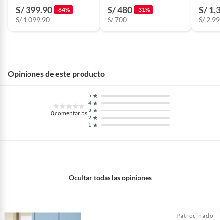
Reconocimiento Facial,
Ip65
Codigo
S/ 399.90
S/ 480
S/ 1,
-64%
-31%
código, App
S/ 1,099.90
S/ 700
S/ 2,9
Opiniones de este producto
5
4
3
0
comentarios
2
1
Ocultar todas las opiniones
Patrocinado