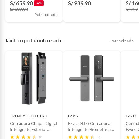
S/ 659.90
S/ 989.90
S/ 16
-6%
S/ 699.90
S/ 299
Patrocinado
También podría interesarte
Patrocinado
TRENDY TECH E I R L
EZVIZ
EZVIZ
Cerradura Chapa Digital
Ezviz DL05 Cerradura
Cerrad
Inteligente Exterior
Inteligente Biométrica
Ezviz 
Smart 6 en 1 Huella,
Por Huella Clave Y App
Wifi B
(2)
(8)