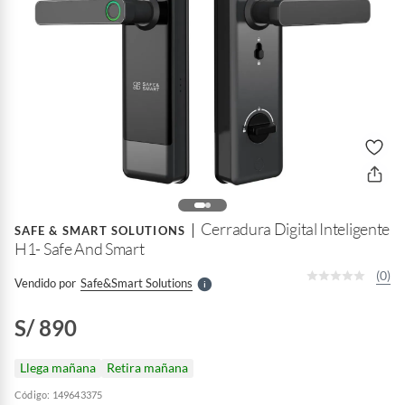
o
f
n
I
r
Cerradura Digital Inteligente
e
SAFE & SMART SOLUTIONS
l
H1- Safe And Smart
l
e
(0)
Vendido por
Safe&smart Solutions
S
S/ 890
Llega mañana
Retira mañana
Código: 149643375