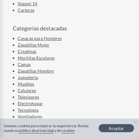
Xiaomi 14
Carteras
Categorías destacadas
Casacas para Hombres
Zapatillas Mujer
Creatinas
Mochilas Escolares
Camas
Zapatillas Hombre
Juguetería
Muebles
Celulares
Televisores
Electrohogar
Tecnología
Ventiladores
Laptops
Usamos cookies para mejorar tu experiencia. Revisa
Aceptar
Audífonos
nuestras
política de privacidad
y de
cookies
.
Refrigerador