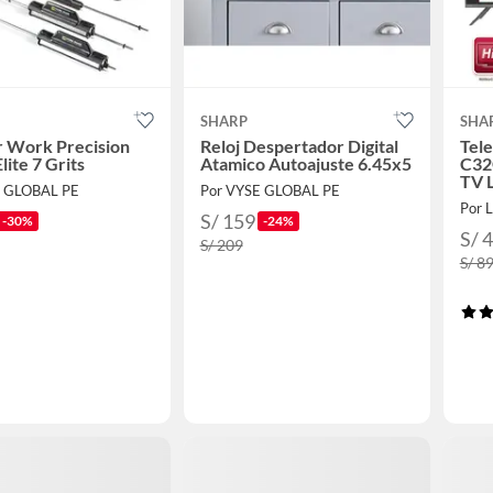
SHARP
SHA
r Work Precision
Reloj Despertador Digital
Tele
lite 7 Grits
Atamico Autoajuste 6.45x5
C32
TV 
E GLOBAL PE
Por VYSE GLOBAL PE
Por 
S/ 159
-30%
-24%
S/ 
S/ 209
S/ 8