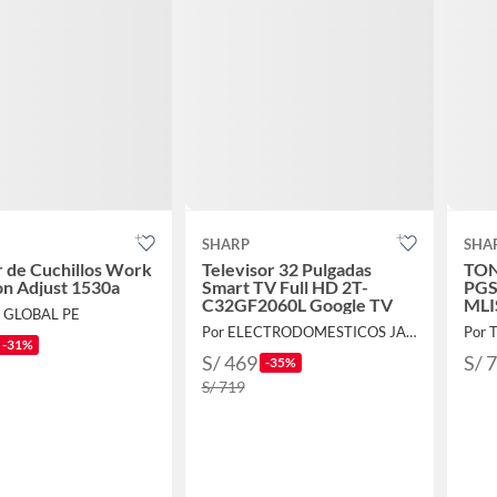
SHARP
SHA
r de Cuchillos Work
Televisor 32 Pulgadas
TON
on Adjust 1530a
Smart TV Full HD 2T-
PGS
C32GF2060L Google TV
ML
E GLOBAL PE
Por ELECTRODOMESTICOS JARED
-31%
S/ 469
S/ 
-35%
S/ 719