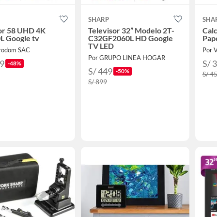
SHARP
SHA
sor 58 UHD 4K
Televisor 32” Modelo 2T-
Calc
L Google tv
C32GF2060L HD Google
Pape
TV LED
trodom SAC
Por 
Por GRUPO LINEA HOGAR
49
S/ 
-48%
S/ 449
-50%
S/ 4
S/ 899