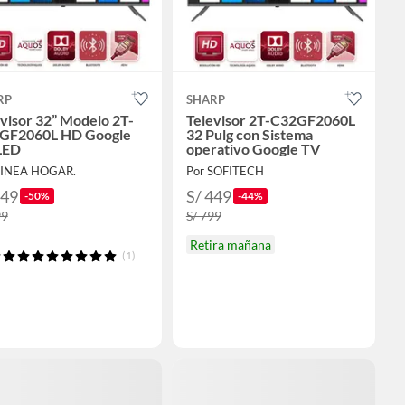
RP
SHARP
visor 32” Modelo 2T-
Televisor 2T-C32GF2060L
GF2060L HD Google
32 Pulg con Sistema
LED
operativo Google TV
LINEA HOGAR.
Por SOFITECH
449
S/ 449
-50%
-44%
99
S/ 799
Retira mañana
(1)