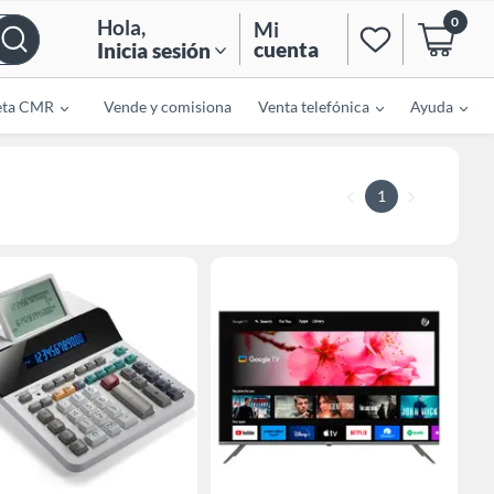
0
Hola
,
Mi
cuenta
Inicia sesión
eta CMR
Vende y comisiona
Venta telefónica
Ayuda
1