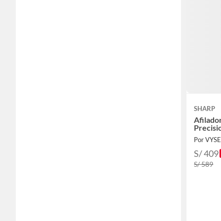
SHARP
Afilado
Precisi
Por VYS
S/ 409
S/ 589