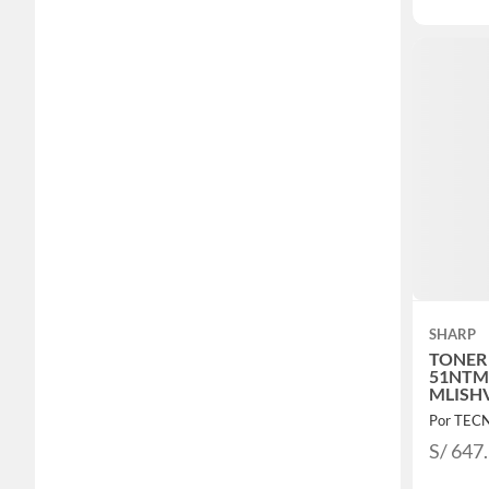
SHARP
TONER
51NTM
MLISH
S/ 647