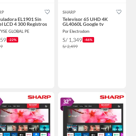
RP
SHARP
uladora EL1901 Sin
Televisor 65 UHD 4K
l LCD 4 300 Registros
GL4060L Google tv
VYSE GLOBAL PE
Por Electrodom
359
S/ 1,349
-22%
-46%
59
S/ 2,499