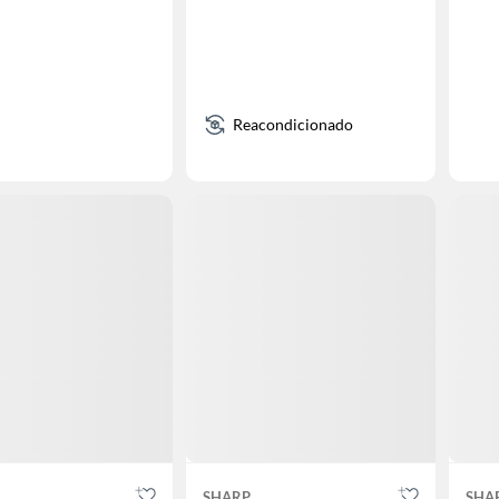
Reacondicionado
SHARP
SHA