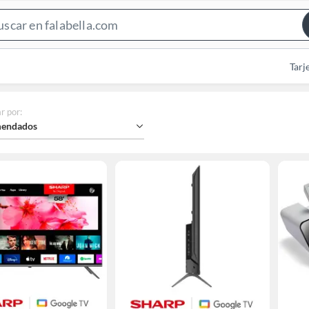
Search
Bar
Tarj
r por
:
endados