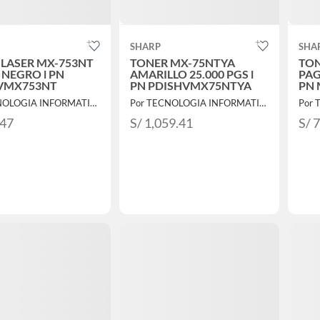
SHARP
SHA
 LASER MX-753NT
TONER MX-75NTYA
TON
NEGRO l PN
AMARILLO 25.000 PGS l
PAG
VMX753NT
PN PDISHVMX75NTYA
PN 
Por TECNOLOGIA INFORMATICA Y CONSULTORIA
Por TECNOLOGIA INFORMATICA Y CONSULTORIA
.47
S/ 1,059.41
S/ 