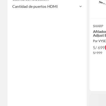
Cantidad de puertos HDMI
SHARP
Afilado
Adjust E
Por VYS
S/ 699
S/ 999