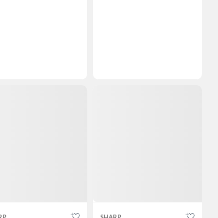
RP
SHARP