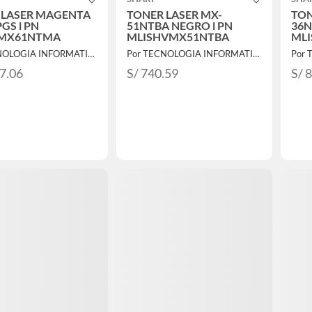
 LASER MAGENTA
TONER LASER MX-
TON
PGS l PN
51NTBA NEGRO l PN
36N
VMX61NTMA
MLISHVMX51NTBA
ML
Por TECNOLOGIA INFORMATICA Y CONSULTORIA
Por TECNOLOGIA INFORMATICA Y CONSULTORIA
17.06
S/ 740.59
S/ 