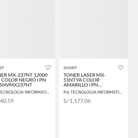
RP
SHARP
ER MX-237NT 12000
TONER LASER MX-
 COLOR NEGRO l PN
51NTYA COLOR
ISHVMX237NT
AMARILLO l PN
MLISHVMX51NTYA
Por TECNOLOGIA INFORMATICA Y CONSULTORIA
Por TECNOLOGIA INFORMATICA Y CONSULTORIA
740.59
S/ 1,177.06