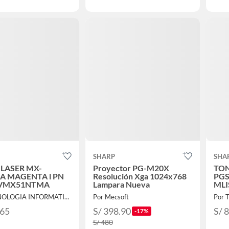
SHARP
SHA
 LASER MX-
Proyector PG-M20X
TON
A MAGENTA l PN
Resolución Xga 1024x768
PGS
VMX51NTMA
Lampara Nueva
ML
Por TECNOLOGIA INFORMATICA Y CONSULTORIA
Por Mecsoft
.65
S/ 398.90
S/ 
-17%
S/ 480