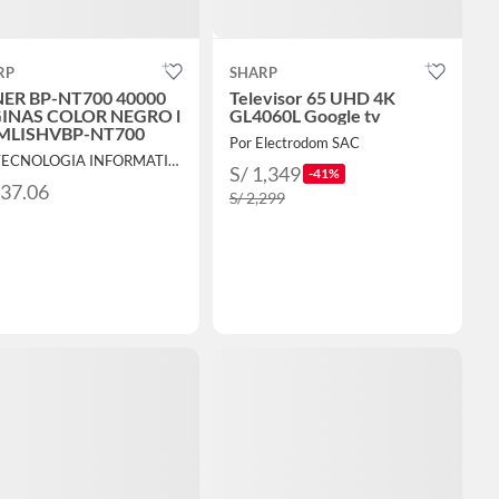
RP
SHARP
ER BP-NT700 40000
Televisor 65 UHD 4K
INAS COLOR NEGRO l
GL4060L Google tv
MLISHVBP-NT700
Por Electrodom SAC
Por TECNOLOGIA INFORMATICA Y CONSULTORIA
S/ 1,349
-41%
737.06
S/ 2,299