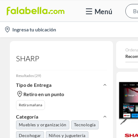
Menú
location-
Ingresa tu ubicación
icon
Ordena
Recom
SHARP
Resultados
(
29
)
Tipo de Entrega
Retiro en un punto
Retira mañana
Categoría
Muebles y organización
Tecnología
Decohogar
Niños y juguetería