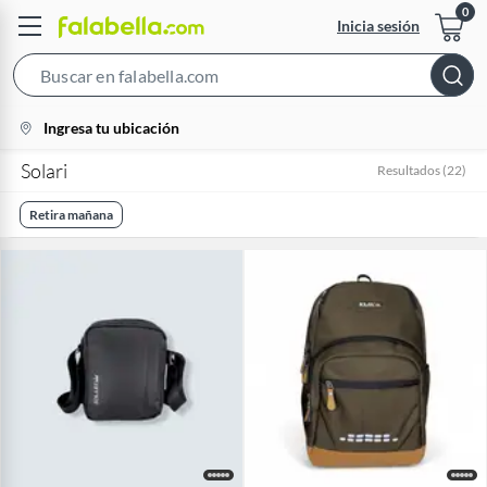
Inicia sesión
Search
Bar
location-
Ingresa tu ubicación
icon
Solari
Resultados
(
22
)
Retira mañana