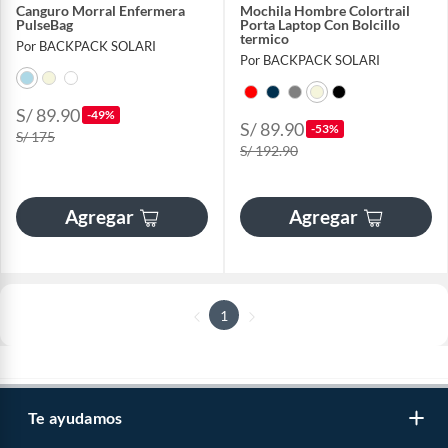
Canguro Morral Enfermera
Mochila Hombre Colortrail
PulseBag
Porta Laptop Con Bolcillo
termico
Por BACKPACK SOLARI
Por BACKPACK SOLARI
S/ 89.90
-49%
S/ 89.90
-53%
S/ 175
S/ 192.90
Agregar
Agregar
1
Te ayudamos