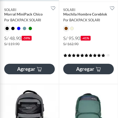
SOLARI
SOLARI
Morral MiniPack Chico
Mochila Hombre Coreblok
Por BACKPACK SOLARI
Por BACKPACK SOLARI
S/ 48.90
S/ 95.90
-59%
-41%
S/ 119.90
S/ 162.90
(2)
Agregar
Agregar