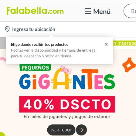
Menú
location-
Ingresa tu ubicación
icon
✕
Elige dónde recibir tus productos
Podrás ver la disponibilidad y tiempos de entrega
para tu despacho o retiro en tienda.