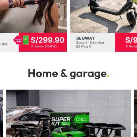
Home & garage
.