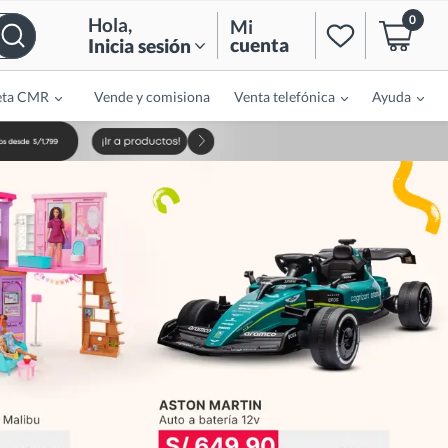
0
Hola
,
Mi
cuenta
Inicia sesión
eta CMR
Vende y comisiona
Venta telefónica
Ayuda