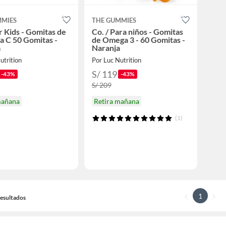
MMIES
THE GUMMIES
or Kids - Gomitas de
Co. / Para niños - Gomitas
a C 50 Gomitas -
de Omega 3 - 60 Gomitas -
a
Naranja
utrition
Por Luc Nutrition
S/ 119
-43%
-43%
S/ 209
mañana
Retira mañana
(1)
1
 Resultados