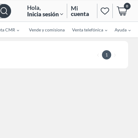
0
Hola
,
Mi
cuenta
Inicia sesión
eta CMR
Vende y comisiona
Venta telefónica
Ayuda
1