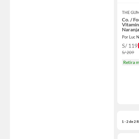
THE GU
Co. / F
Vitamin
Naranj
Por Luc N
S/ 119
S/ 209
Retira 
1 - 2 de 2