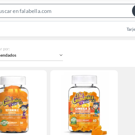
Search
Bar
Tarj
r por
:
endados